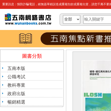
重要訊息：慎防詐騙電話，絕無簽單錯誤造成重複扣款或重複出貨，請您千萬不要操
圖書分類
五南本版
公職考試
教科專業
政府出版
暢銷精選