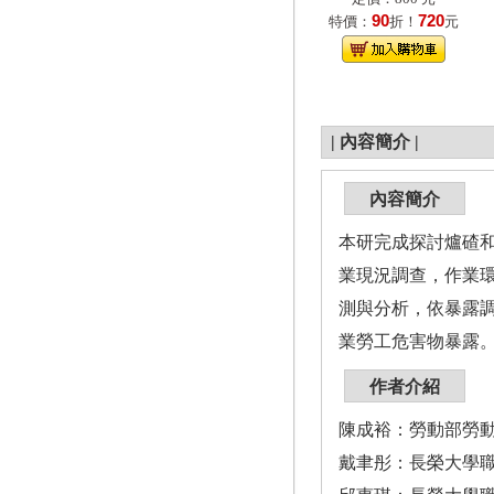
90
720
特價：
折！
元
|
內容簡介
|
內容簡介
本研完成探討爐碴
業現況調查，作業
測與分析，依暴露
業勞工危害物暴露
作者介紹
陳成裕：勞動部勞
戴聿彤：長榮大學