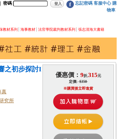
密碼
忘記密碼
客服中心
購
f
物車
保教材系列
海事教材
法官學院裁判教材系列
張志清海大書籍
響之初步探討I
優惠價：
9
315
折,
元
定價:
$350
※購買後立即進貨
奉真
研究所