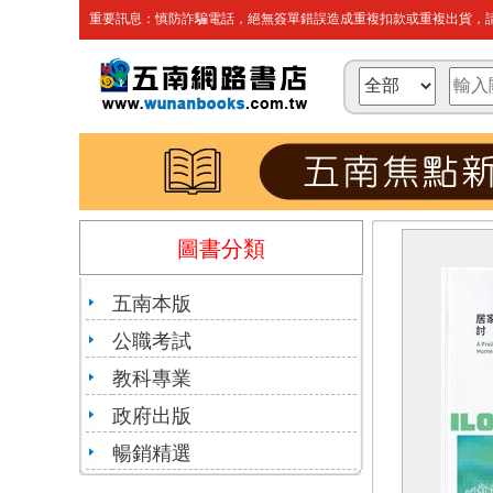
重要訊息：慎防詐騙電話，絕無簽單錯誤造成重複扣款或重複出貨，請
圖書分類
五南本版
公職考試
教科專業
政府出版
暢銷精選