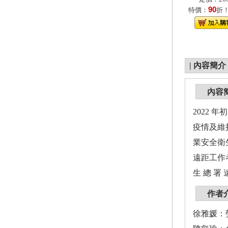
90
特價：
折
|
內容簡介
內容
2022 
疫情及維
業安全衛
遠距工作
生 總 署 
作者
徐雅媛：