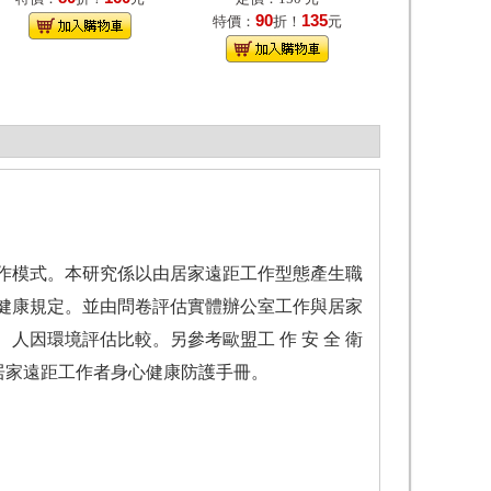
90
135
特價：
折！
元
作模式。本研究係以由居家遠距工作型態產生職
健康規定。並由問卷評估實體辦公室工作與居家
因環境評估比較。另參考歐盟工 作 安 全 衛
rking，編撰居家遠距工作者身心健康防護手冊。