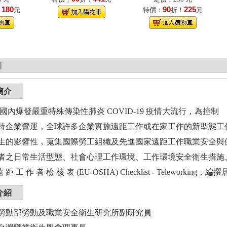
180
90
225
！
元
特價：
折！
元
|
簡介
年初國內爆發嚴重特殊傳染性肺炎 COVID-19 疫情大流行，為控制
持企業營運，全球許多企業實施遠距工作或在家工作的新型態工
生的影響性，蒐集國際勞工組織及先進國家遠距工作職業安全與
者之日常生活型態、社會心理工作環境、工作環境安全衛生措施、人
遠 距 工 作 者 檢 核 表 (EU-OSHA) Checklist - Telewo
介紹
勞動部勞動及職業安全衛生研究所副研究員