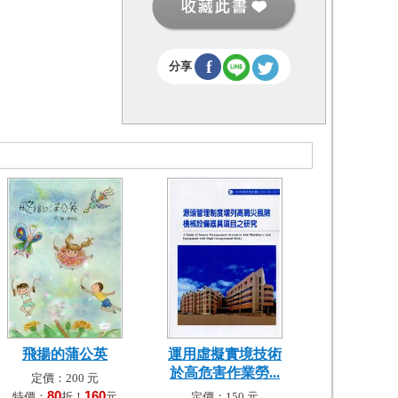
f
分享
飛揚的蒲公英
運用虛擬實境技術
於高危害作業勞...
定價：200 元
80
160
特價：
折！
元
定價：150 元