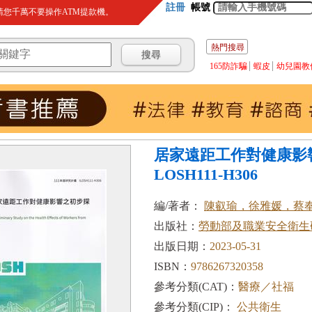
註冊
帳號
您千萬不要操作ATM提款機。
熱門搜尋
165防詐騙
蝦皮
幼兒園教
居家遠距工作對健康影
LOSH111-H306
編/著者：
陳叡瑜，徐雅媛，蔡
出版社：
勞動部及職業安全衛生
出版日期：
2023-05-31
ISBN：
9786267320358
參考分類(CAT)：
醫療／社福
參考分類(CIP)：
公共衛生