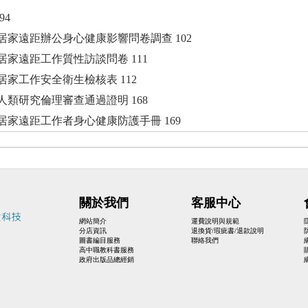
94
居家遠距辦公身心健康影響問卷調查 102
居家遠距工作質性訪談問卷 111
居家工作安全衛生檢核表 112
人類研究倫理審查通過證明 168
居家遠距工作者身心健康防護手冊 169
關於我們
客服中心
網站簡介
運費說明與規範
分店資訊
退換貨/瑕疵書/退款說明
圖書編目服務
聯絡我們
高中職教科書服務
政府出版品總經銷