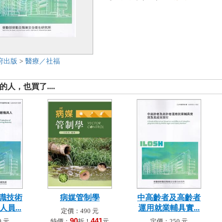
府出版
>
醫療／社福
人，也買了....
識技術
病媒管制學
中高齡者及高齡者
員...
運用就業輔具實...
定價：490 元
90
441
 元
特價：
折！
元
定價：250 元