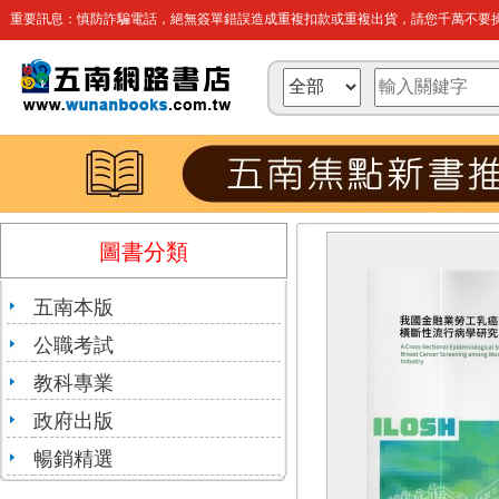
重要訊息：慎防詐騙電話，絕無簽單錯誤造成重複扣款或重複出貨，請您千萬不要操
圖書分類
五南本版
公職考試
教科專業
政府出版
暢銷精選