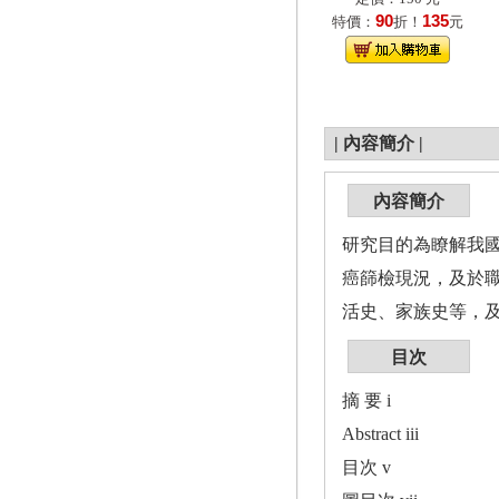
90
135
特價：
折！
元
|
內容簡介
|
內容簡介
研究目的為瞭解我
癌篩檢現況，及於
活史、家族史等，及
目次
摘 要 i
Abstract iii
目次 v