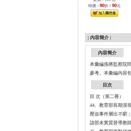
90
90
特價：
折！
元
|
內容簡介
|
內容簡介
本彙編係將監察院民
參考。本彙編內容
目次
目 次（第二冊）
44、教育部長期漠
壓迫事件層出不窮
該部未實質督導教師面臨的勞