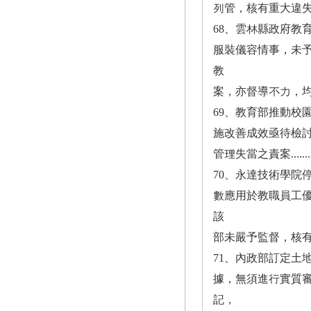
列管，核有重大違失案...............
68、雲林縣政府教
服裝儀容情事，未
教
案，亦督導不力，均有違失案.........
69、教育部推動校
施改善成效亟待檢
管理失當之責案....................
70、永達技術學院
數應用於教職員工
該
部未嚴予監督，核有怠失案...........
71、內政部訂定土地
據，無須進行實質
記，