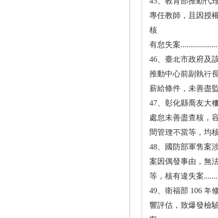
45、教育部推動代
專任教師，且因授
核
有怠失案..........................
46、臺北市政府及
推動中心前副執行
薪給條件，未善盡監督檢查之責，核
47、彰化縣喬友大
處怠未善盡查核，
間管理不當等，均核有怠失案.........
48、國防部軍售案
案因偶發事由，無
等，核有違失案....................
49、衛福部 106
響評估，致爆發檢