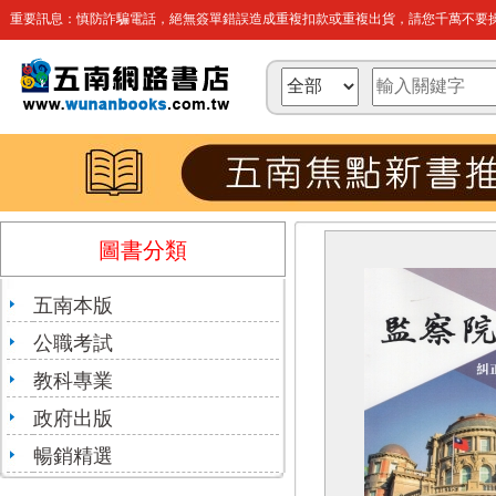
重要訊息：慎防詐騙電話，絕無簽單錯誤造成重複扣款或重複出貨，請您千萬不要操
圖書分類
五南本版
公職考試
教科專業
政府出版
暢銷精選