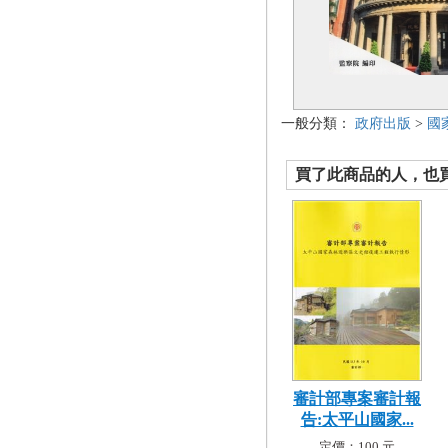
一般分類：
政府出版
>
國
買了此商品的人，也買了.
審計部專案審計報
告:太平山國家...
定價：100 元