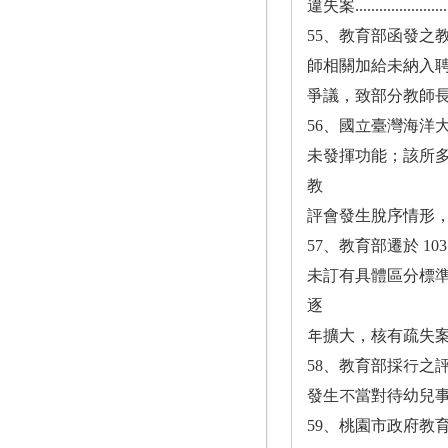
違失案............................
55、教育部函發之
師相關加給未納入
爭議，致部分教師長期面臨不合
56、國立臺灣海洋
未發揮功能；該所
教
評會發生脫序情形，均有未當案.......
57、教育部遷於 1
未訂有具體區分標
逐
年擴大，核有疏失案.................
58、教育部採行之
發生不當對待幼兒事件，亦
59、桃園市政府教育