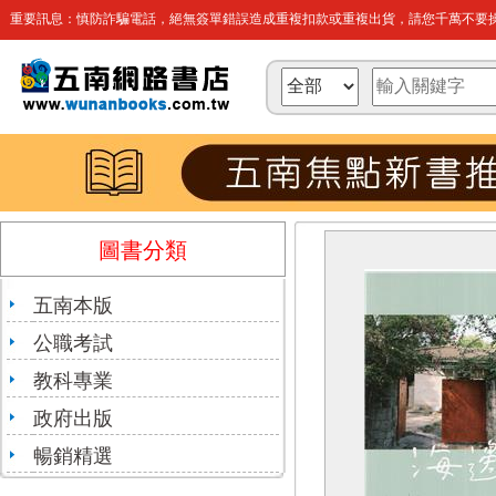
重要訊息：慎防詐騙電話，絕無簽單錯誤造成重複扣款或重複出貨，請您千萬不要操
圖書分類
五南本版
公職考試
教科專業
政府出版
暢銷精選