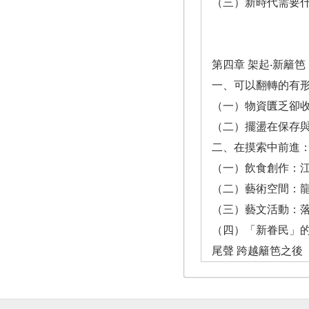
（三）新時代需要什
第四章 架起‧新籬笆 
一、可以翻轉的有形
（一）物資匱乏卻收
（二）擺盪在保存與
二、在摸索中前進：
（一）飲食創作：江
（二）藝術空間：龍
（三）藝文活動：落
（四）「新眷民」的
尾聲 跨越籬笆之後