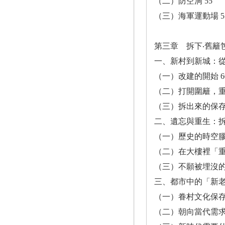
（二）防空洞 55
（三）海軍運動場 5
第三章 拆下‧舊籬笆
一、新村到新城：從
（一）改建的開始 6
（二）打開圍籬，重
（三）拆出來的保存 
二、遺忘與重生：拆
（一）歷史的時空膠囊
（二）在大樓裡「重
（三）不願被埋沒的
三、都市中的「新老
（一）眷村文化保存園
（二）朝向當代需求