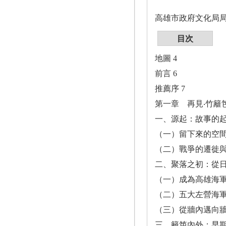
高雄市政府文化局
目次
地圖 4
前言 6
推薦序 7
第一章 再見‧竹籬笆
一、源起：故事的起
（一）留下來的空間
（二）戰爭的遷徙與新
二、聚落之初：從日
（一）成為高雄海軍
（二）五大左營海軍
（三）從牆內邁向牆外
三、籬笆內外：早期