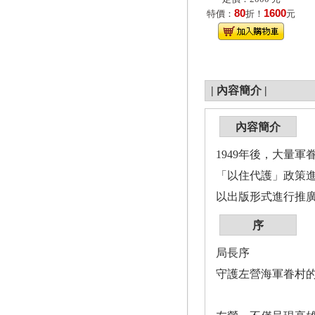
80
1600
特價：
折！
元
|
內容簡介
|
內容簡介
1949年後，大量
「以住代護」政策
以出版形式進行推
序
局長序
守護左營海軍眷村