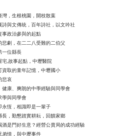
落籍臺灣，生根桃園，開枝散葉
傳承漢詩與文傳統，百年詩社，以文吟社
家從事政治參與的起點
無解的悲劇，在二二八受難的二伯父
家第一位縣長
年屋宅,故事起點，中壢醫院
永遠可資取的童年記憶，中壢國小
取的悲哀
陽光、健康、爽朗的中學經驗與同學會
學求學與同學會
初戀即永恆，相識即是一輩子
明星縣長，勤懇踏實耕耘，回饋家鄉
抽菸喝酒是門好生意？經營公賣局的成功經驗
壇兄弟情，與中壢事件