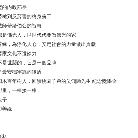
年輕的内政部長
從老菸槍到反菸害的終身義工
雲法師帶給伯公的智慧
四代都是佛光人，世世代代要做佛光的家
廣結善緣，為淨化人心，安定社會的力量做出貢獻
動客家文化不遺餘力
吳家不是世襲的，它是一個品牌
人是最安穩牢靠的後盾
十年樹木百年樹人，回饋桃園子弟的吴鴻麟先生 紀念獎學金
饋鄉里，一棒接一棒
兔子
煦與善緣
資料