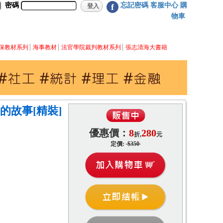
密碼
忘記密碼
客服中心
購
f
物車
保教材系列
海事教材
法官學院裁判教材系列
張志清海大書籍
的故事[精裝]
優惠價：
8
280
折,
元
定價:
$350