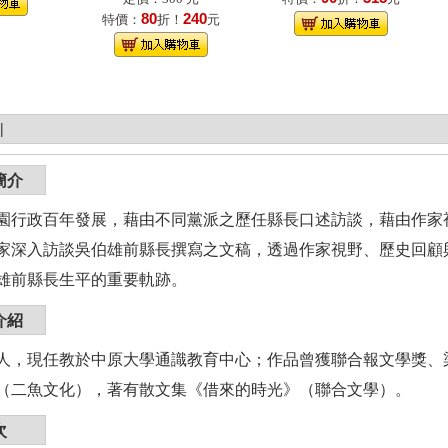
80
240
特價：
折！
元
|
簡介
園行政百年發展，藉由不同黨派之歷任縣長口述訪談，藉由作家
家深入訪談吳伯雄前縣長撰寫之文稿，透過作家視野、歷史回顧
雄前縣長生平的重要軌跡。
介紹
人，現任教於中原大學通識教育中心；作品曾獲聯合報文學獎、
（二魚文化），著有散文集《借來的時光》（聯合文學）。
次