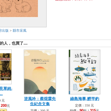
府出版
>
縣市采風
人，也買了....
見單純-
..
逆風吟：蔡焜霖先
綠島海事-鰹竿釣
 元
生紀念文集
200
定價：350 元
！
元
90
315
定價：300 元
特價：
折！
元