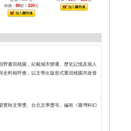
80
320
特價：
折！
元
視野書寫桃園，紀載城市變遷、歷史記憶及個人
與史料相呼應，以文學出版形式重現桃園市政發
梁實秋文學獎、台北文學獎等。編有《臺灣科幻