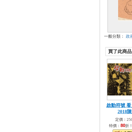
一般分類：
政
買了此商品的
啟動符號 看
2018陳.
定價：250
80
特價：
折