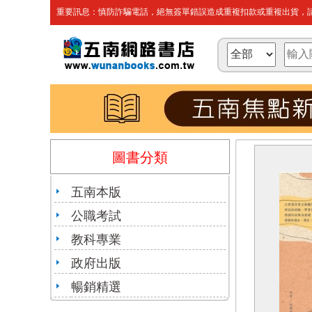
重要訊息：慎防詐騙電話，絕無簽單錯誤造成重複扣款或重複出貨，請
圖書分類
五南本版
公職考試
教科專業
政府出版
暢銷精選