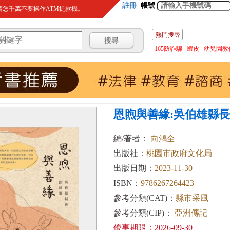
註冊
帳號
您千萬不要操作ATM提款機。
熱門搜尋
165防詐騙
蝦皮
幼兒園教
恩煦與善緣:吳伯雄縣長
編/著者：
向鴻全
出版社：
桃園市政府文化局
出版日期：
2023-11-30
ISBN：
9786267264423
參考分類(CAT)：
縣市采風
參考分類(CIP)：
亞洲傳記
優惠期限：2026-09-30