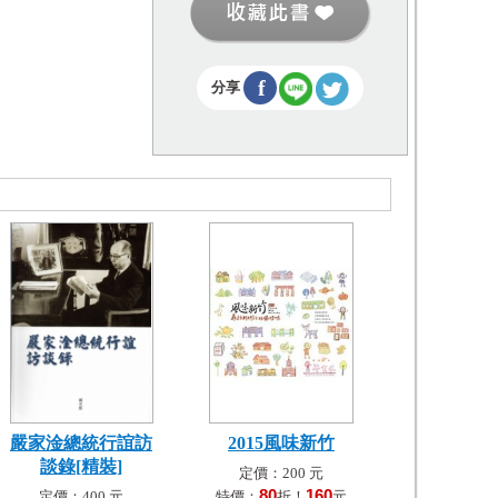
f
分享
嚴家淦總統行誼訪
2015風味新竹
談錄[精裝]
定價：200 元
80
160
定價：400 元
特價：
折！
元