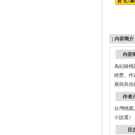
|
內容簡介
內容
為紀錄桃
經歷。作
展與吳伯
作者
台灣桃園
小說選》
目