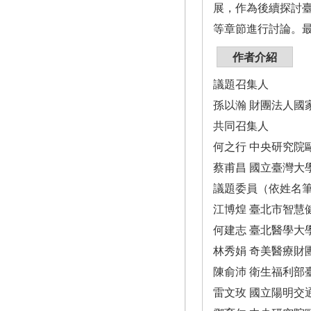
展，作為後續探討
等章節進行討論。
作者介紹
議題召集人
孫以瀚 財團法人國
共同召集人
何之行 中央研究院
蔡甫昌 國立臺灣大
議題委員（依姓名
江博煌 臺北市智慧
何建志 臺北醫學大
林秀娟 奇美醫療財
陳俞沛 衛生福利部
雷文玫 國立陽明交