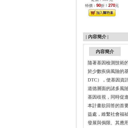
90
270
特價：
折！
元
|
內容簡介
|
內容簡介
隨著基因檢測技術
於少數疾病風險的基因
DTC），使基因
道德層面的諸多風
基因歧視，同時促
本計畫欲回答的首
益處，維繫社會福
發展與侷限、其應