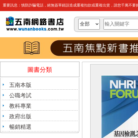
重要訊息：慎防詐騙電話，絕無簽單錯誤造成重複扣款或重複出貨，請您千萬不要操
圖書分類
五南本版
公職考試
教科專業
政府出版
暢銷精選