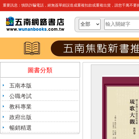
重要訊息：慎防詐騙電話，絕無簽單錯誤造成重複扣款或重複出貨，請您千萬不要操
圖書分類
五南本版
公職考試
教科專業
政府出版
暢銷精選