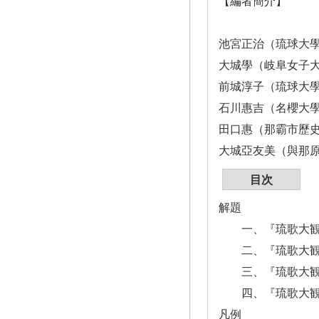
【編者簡介】
池宮正治（琉球大學
大城學（岐阜女子大
前城淳子（琉球大學
石川惠吉（名櫻大學
田口惠（那霸市歷史
大城亞友美（與那原
目次
解題
一、『琉歌大観』
二、『琉歌大観
三、『琉歌大観
四、『琉歌大観
凡例