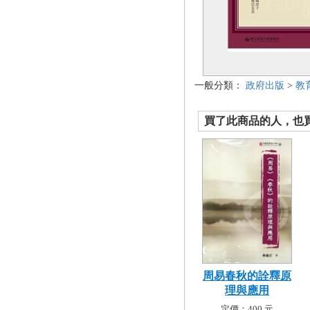
一般分類：
政府出版
>
教
買了此商品的人，也買了.
周易春秋的詮釋原
理與應用
定價：400 元