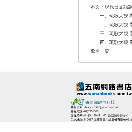
本文・現代日文語
一、琉歌大観 巻
二、琉歌大観 巻
三、琉歌大観 巻
四、琉歌大観 巻
歌名一覧
客服信箱:
library.w3322@msa.hinet.net
客服電話:(07)2351960
客服時間:平日9：30-18：00（國定假日除外）
Copyright © 2017 五楠圖書用品股份有限公司 All Ri