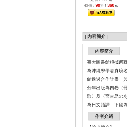
90
360
特價：
折！
元
|
內容簡介
|
內容簡介
臺大圖書館根據所
為沖繩學學者真境名
館透過合作計畫，
分年出版為四卷（冊
歌〉及〈宮古島のあ
為日文語譯，下段
作者介紹