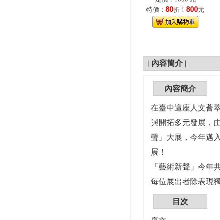
80
800
特價：
折！
元
|
內容簡介
|
內容簡介
在臺中這座人文薈
與開拓多元發展，
聲」大展，今年邁
展！
「藝術新聲」今年共
每位展出者除表現
目次