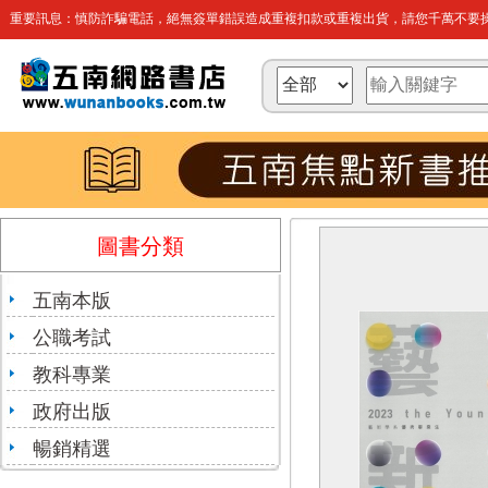
重要訊息：慎防詐騙電話，絕無簽單錯誤造成重複扣款或重複出貨，請您千萬不要操
圖書分類
五南本版
公職考試
教科專業
政府出版
暢銷精選