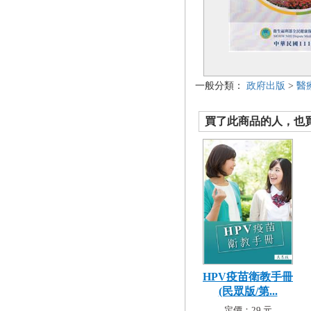
一般分類：
政府出版
>
醫
買了此商品的人，也買了.
HPV疫苗衛教手冊
(民眾版/第...
定價：29 元