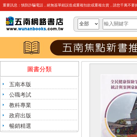
重要訊息：慎防詐騙電話，絕無簽單錯誤造成重複扣款或重複出貨，請您千萬不要操
圖書分類
五南本版
公職考試
教科專業
政府出版
暢銷精選