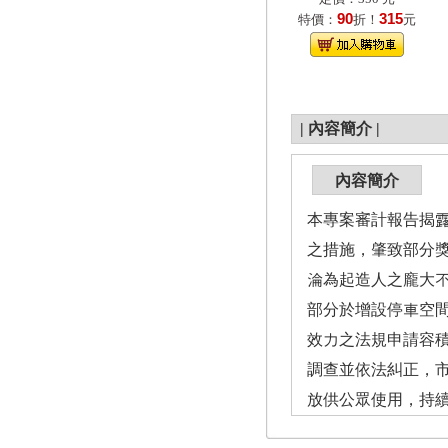
90
315
特價：
折！
元
|
內容簡介
|
內容簡介
本專案審計報告揭
之措施，肇致部分
淪為起造人之龐大
部分於增設停車空
效力之法規申請容積
調查並依法糾正，
放供公眾使用，持