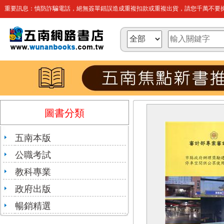
重要訊息：慎防詐騙電話，絕無簽單錯誤造成重複扣款或重複出貨，請您千萬不要操
圖書分類
五南本版
公職考試
教科專業
政府出版
暢銷精選