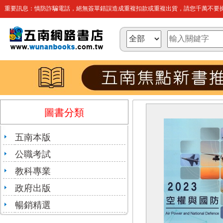
重要訊息：慎防詐騙電話，絕無簽單錯誤造成重複扣款或重複出貨，請您千萬不要操
圖書分類
五南本版
公職考試
教科專業
政府出版
暢銷精選