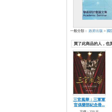
一般分類：
政府出版
>
國
買了此商品的人，也買了.
三官風華：三軍軍
官俱樂部紀念冊...
定價：250 元