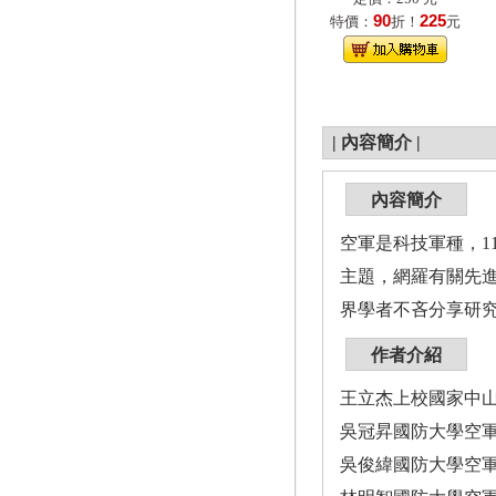
90
225
特價：
折！
元
|
內容簡介
|
內容簡介
空軍是科技軍種，1
主題，網羅有關先
界學者不吝分享研
作者介紹
王立杰上校國家中山
吳冠昇國防大學空軍
吳俊緯國防大學空軍