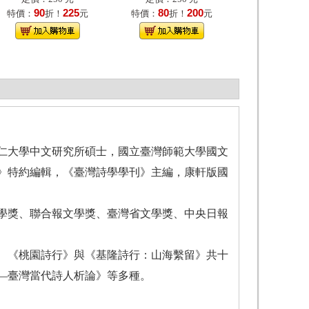
90
225
80
200
特價：
折！
元
特價：
折！
元
仁大學中文研究所碩士，國立臺灣師範大學國文
》特約編輯，《臺灣詩學學刊》主編，康軒版國
學獎、聯合報文學獎、臺灣省文學獎、中央日報
、《桃園詩行》與《基隆詩行：山海繫留》共十
—臺灣當代詩人析論》等多種。