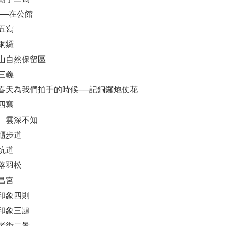
──在公館
五寫
銅鑼
炎山自然保留區
三義
是春天為我們拍手的時候──記銅鑼炮仗花
四寫
三 雲深不知
銃櫃步道
坑道
灣落羽松
昌宮
庄印象四則
潭印象三題
水老街二景