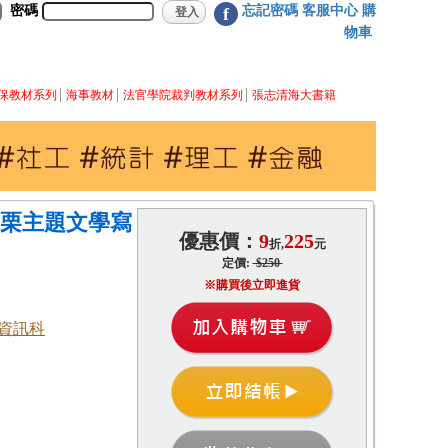
密碼
忘記密碼
客服中心
購
f
物車
保教材系列
海事教材
法官學院裁判教材系列
張志清海大書籍
苗栗主題文學寫
優惠價：
9
225
折,
元
定價:
$250
※購買後立即進貨
資訊科