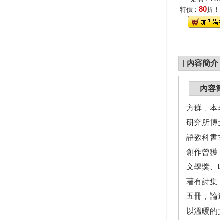
80
特價：
折！
|
內容簡介
內容
方群，本
研究所博
語教科書
創作曾獲
文學獎、
著有詩集
五冊，論
以溫暖的