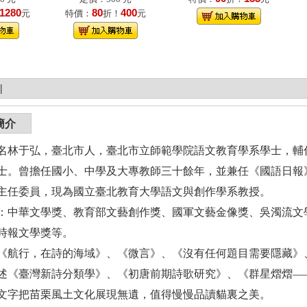
1280
80
400
元
特價：
折！
元
|
簡介
名林于弘，臺北市人，臺北市立師範學院語文教育學系學士，輔
士。曾擔任國小、中學及大專教師三十餘年，並兼任《國語日報
主任委員，現為國立臺北教育大學語文與創作學系教授。
：中華文學獎、教育部文藝創作獎、國軍文藝金像獎、吳濁流文
時報文學獎等。
《航行，在詩的海域》、《微言》、《沒有任何題目需要隱藏》
述《臺灣新詩分類學》、《初唐前期詩歌研究》、《群星熠熠—
文字把苗栗風土文化展現無遺，值得慢慢品讀貓裏之美。