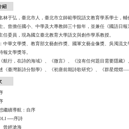
介紹
名林于弘，臺北市人，臺北市立師範學院語文教育學系學士，輔
士。曾擔任國小、中學及大專教師三十餘年，並兼任《國語日報
主任委員，現為國立臺北教育大學語文與創作學系教授。
：中華文學獎、教育部文藝創作獎、國軍文藝金像獎、吳濁流文
時報文學獎等。
《航行，在詩的海域》、《微言》、《沒有任何題目需要隱藏》
述《臺灣新詩分類學》、《初唐前期詩歌研究》、《群星熠熠—
次
序
序
夢想繼續導航：自序
OLI ──序詩
一 曾經滄海