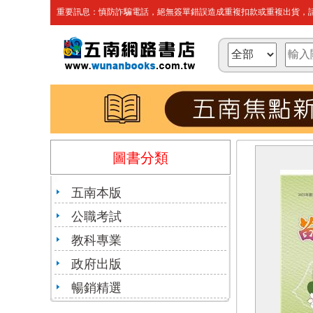
重要訊息：慎防詐騙電話，絕無簽單錯誤造成重複扣款或重複出貨，請
圖書分類
五南本版
公職考試
教科專業
政府出版
暢銷精選