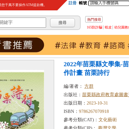
註冊
帳號
您千萬不要操作ATM提款機。
熱門搜尋
165防詐騙
蝦皮
幼兒園教
2022年苗栗縣文學集-
作計畫 苗栗詩行
編/著者：
方群
出版社：
苗栗縣政府教育處圖書
出版日期：
2023-10-31
ISBN：
9786267070918
參考分類(CAT)：
文化藝術
參考分類(CIP)：
臺灣文學