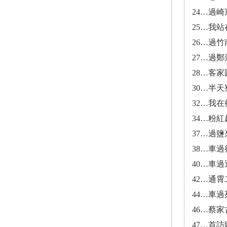
24…過
25…我
26…過
27…過
28…客
30…半
32…我
34…粉
37…過鹽
38…車過
40…車
42…通霄
44…車過
46…蔡家
47…首