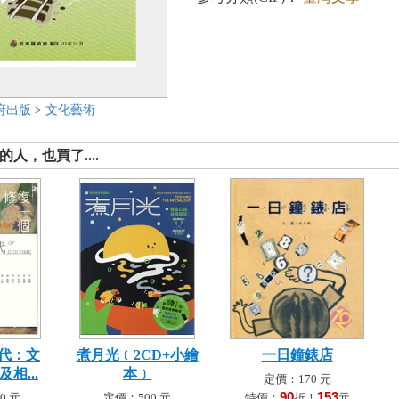
府出版
>
文化藝術
人，也買了....
代：文
煮月光﹝2CD+小繪
一日鐘錶店
相...
本﹞
定價：170 元
90
153
0 元
定價：500 元
特價：
折！
元