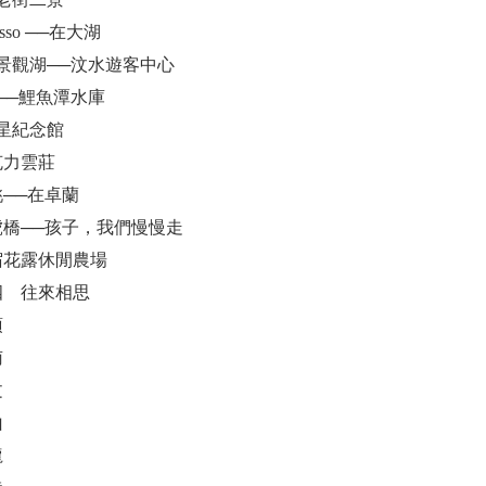
esso ──在大湖
態景觀湖──汶水遊客中心
鏡──鯉魚潭水庫
福星紀念館
克力雲莊
桃──在卓蘭
石虎橋──孩子，我們慢慢走
夜宿花露休閒農場
卷四 往來相思
頂
南
文
山
龍