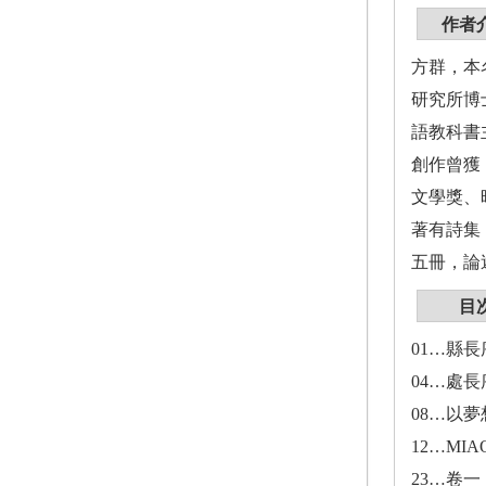
作者
方群，本
研究所博
語教科書
創作曾獲
文學獎、
著有詩集
五冊，論
目
01…縣長
04…處長
08…以
12…MIA
23…卷