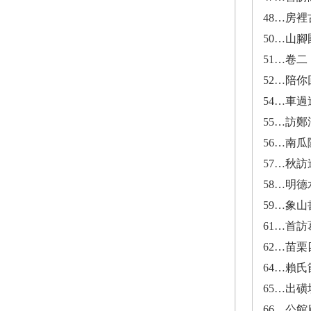
48…房裡
50…山
51…卷
52…陪
54…車過
55…訪
56…南
57…秋
58…明
59…象山
61…首
62…苗栗
64…賴
65…出磺
66…公