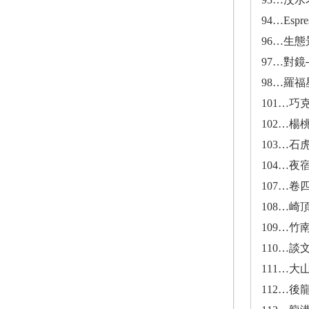
94…Espr
96…生
97…對
98…羅
101…巧
102…楊
103…
104…
107…
108…崎
109…竹
110…談
111…大
112…後