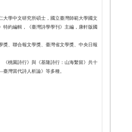
仁大學中文研究所碩士，國立臺灣師範大學國文
》特約編輯，《臺灣詩學學刊》主編，康軒版國
學獎、聯合報文學獎、臺灣省文學獎、中央日報
、《桃園詩行》與《基隆詩行：山海繫留》共十
—臺灣當代詩人析論》等多種。