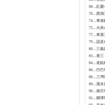
68…紅棗
70…西湖
74…車過
75…火
77…車過
79…該
80…三義
83…卷
84…老
86…巴巴
88…三
89…過永
90…南
92…獅
93…汶