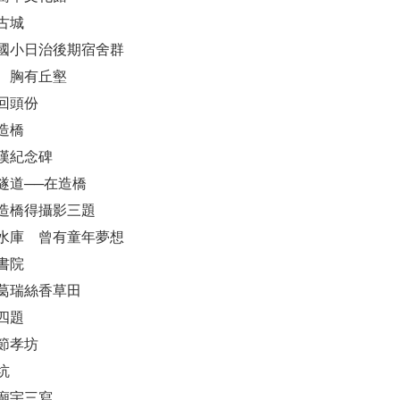
古城
腳國小日治後期宿舍群
二 胸有丘壑
你回頭份
造橋
鄭漢紀念碑
瓜隧道──在造橋
訪造橋得攝影三題
德水庫 曾有童年夢想
書院
訪葛瑞絲香草田
四題
氏節孝坊
坑
館廟宇三寫