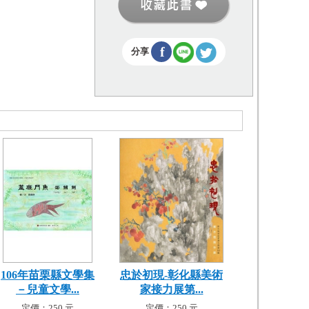
f
分享
106年苗栗縣文學集
忠於初現-彰化縣美術
－兒童文學...
家接力展第...
定價：250 元
定價：250 元