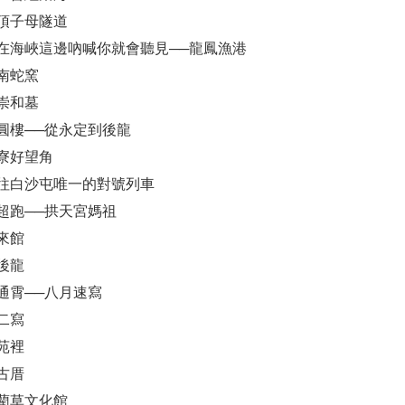
崎頂子母隧道
站在海峽這邊吶喊你就會聽見──龍鳳漁港
竹南蛇窯
鄭崇和墓
家圓樓──從永定到後龍
天寮好望角
在往白沙屯唯一的對號列車
紅超跑──拱天宮媽祖
來館
後龍
過通霄──八月速寫
二寫
苑裡
古厝
訪藺草文化館