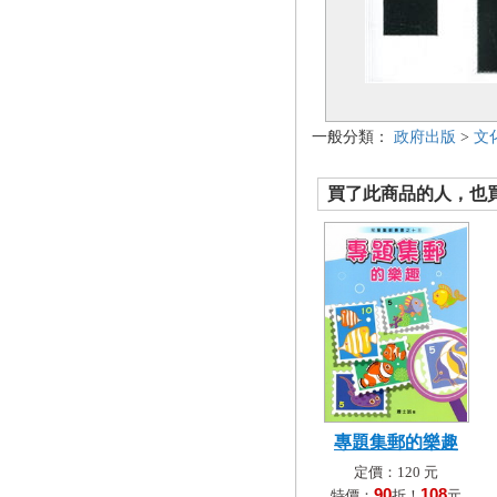
一般分類：
政府出版
>
文
買了此商品的人，也買了.
專題集郵的樂趣
定價：120 元
90
108
特價：
折！
元