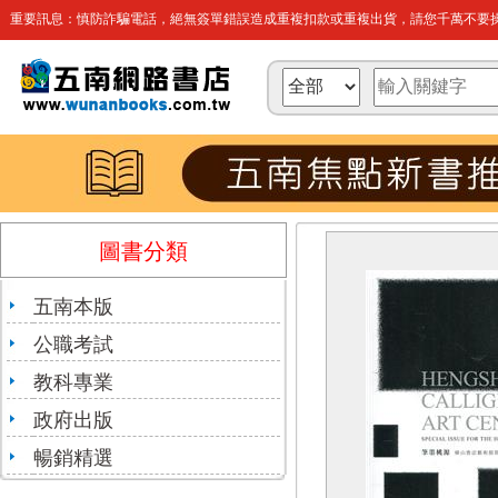
重要訊息：慎防詐騙電話，絕無簽單錯誤造成重複扣款或重複出貨，請您千萬不要操
圖書分類
五南本版
公職考試
教科專業
政府出版
暢銷精選