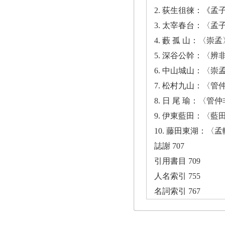
2. 荻生徂徠：《孟子
3. 太宰春台：〈孟子
4. 藪 孤 山：〈崇孟〉
5. 深谷公幹：〈辨非
6. 中山城山：〈崇孟
7. 松村九山：〈管仲
8. 日 尾 瑜：〈管仲
9. 伊東藍田：〈藍田
10. 藤田東湖：〈孟
誌謝 707
引用書目 709
人名索引 755
名詞索引 767