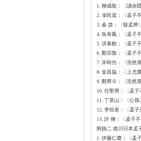
1. 柳成龍：〈讀余隱
2. 李民宬：〈孟子不
3. 兪 棨：〈疑孟辨〉
4. 魚有鳳：〈孟子不
5. 洪泰猷：〈孟子不
6. 鄭宗魯：〈孟子不
7. 宋時烈：〈浩然章
8. 金昌協：〈上尤
9. 鄭齊斗：〈浩然章
10. 任聖周：〈孟子
11. 丁茶山：〈公
12. 李恒老：〈孟子
13. 許 傳：〈孟
附錄二 德川日本孟子
1. 伊藤仁齋：〈孟