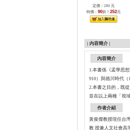
定價：280 元
90
252
特價：
折！
元
|
內容簡介
|
內容簡介
1.本書係《孟學思想
910）與德川時代
2.本書之目的，既
並在以上兩種「視
作者介紹
黃俊傑教授現任台
教 授兼人文社會高等研