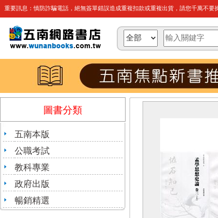
重要訊息：慎防詐騙電話，絕無簽單錯誤造成重複扣款或重複出貨，請您千萬不要操
圖書分類
五南本版
公職考試
教科專業
政府出版
暢銷精選