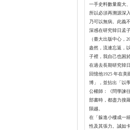
一手史料數量龐大
所以必須再溯源深入
乃可以無病。此義不
深感在研究韓日孟
（臺大出版中心，2
盎然，流連忘返，以
子裡，我自己也困
在過去長期研究韓日
回憶他1925 年
博」，並拈出「以學
公權師：《問學諫往
部書時，都盡力搜羅
隕越。
在「躲進小樓成一
性及其張力。誠如卡西勒（