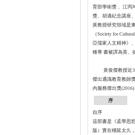
育部學術獎 、江丙
獎、胡適紀念講座、
黃教授研究領域是
（Society for C
亞儒家人文精神》、East As
種專 書被譯為英、
黃俊傑教授近30
傑出通識教育教師獎
內服務傑出獎(201
序
自序
這部書是《孟學思想史
版）實在稽延太久，