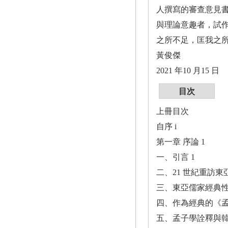
人撰寫的審查意見
與理論意趣者，試
之所不足，匡我之
黃俊傑
2021 年10 月15 日
目次
上冊目次
自序 i
第一章 序論 1
一、引言 1
二、21 世紀重訪東
三、東亞儒家經典性
四、作為經典的《孟
五、孟子學詮釋與韓