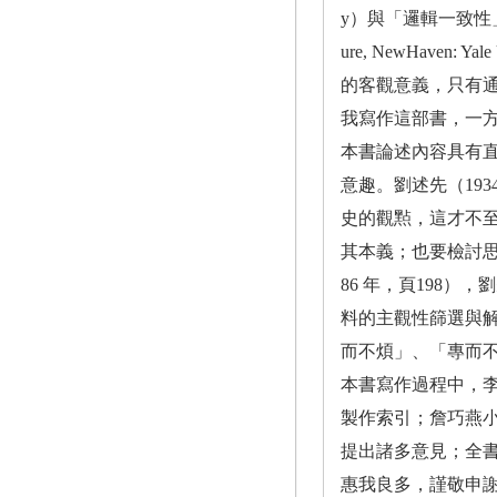
y）與「邏輯一致性」（logical
ure, NewHaven
的客觀意義，只有
我寫作這部書，一
本書論述內容具有直
意趣。劉述先（19
史的觀㸃，這才不
其本義；也要檢討
86 年，頁198
料的主觀性篩選與解
而不煩」、「專而
本書寫作過程中，
製作索引；詹巧燕
提出諸多意見；全
惠我良多，謹敬申