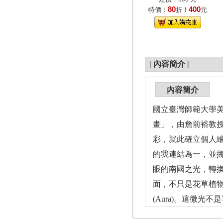
80
400
特價：
折！
元
|
內容簡介
|
內容簡介
國立臺灣師範大學
畫」，由詹前裕教授
彩，就此確立個人
的我連結為一，並
眼的南國之光，轉換
面，不只是花草植
(Aura)。這微