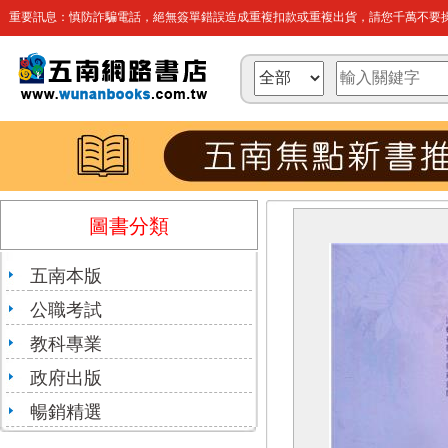
重要訊息：慎防詐騙電話，絕無簽單錯誤造成重複扣款或重複出貨，請您千萬不要操
圖書分類
五南本版
公職考試
教科專業
政府出版
暢銷精選