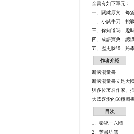
全書有如下單元：
一、關鍵原文：每
二、小試牛刀：挑
三、你知道嗎：趣
四、成語寶典：認
五、歷史臉譜：跨
作者介紹
新國潮童書
新國潮童書立足大
與多位著名作家、
大眾喜愛的50種圖
目次
1、秦統一六國
2、焚書坑儒