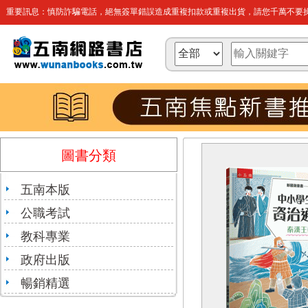
重要訊息：慎防詐騙電話，絕無簽單錯誤造成重複扣款或重複出貨，請您千萬不要操
圖書分類
五南本版
公職考試
教科專業
政府出版
暢銷精選