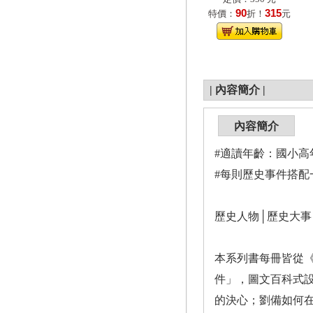
90
315
特價：
折！
元
|
內容簡介
|
內容簡介
#適讀年齡：國小高
#每則歷史事件搭配
歷史人物│歷史大事
本系列書每冊皆從
件」，圖文百科式
的決心；劉備如何