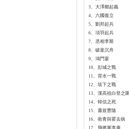
3、大澤鄉起義
4、六國復立
5、劉邦起兵
6、項羽起兵
7、丞相李斯
8、破釜沉舟
9、鴻門宴
10、彭城之戰
11、背水一戰
12、垓下之戰
13、漢高祖白登之
14、韓信之死
15、蕭規曹隨
16、衛青與霍去病
17、飛將軍李廣