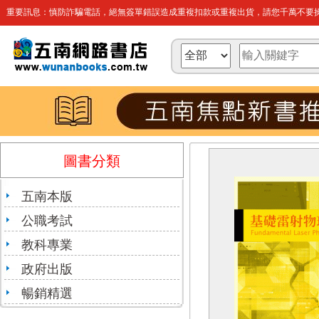
重要訊息：慎防詐騙電話，絕無簽單錯誤造成重複扣款或重複出貨，請您千萬不要操
圖書分類
五南本版
公職考試
教科專業
政府出版
暢銷精選