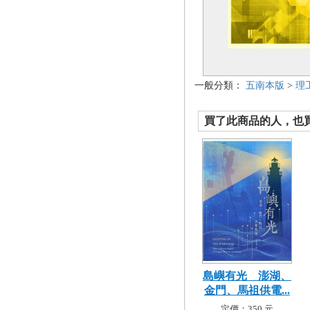
一般分類：
五南本版
>
理
買了此商品的人，也買了.
島嶼有光 澎湖、
金門、馬祖供電...
定價：350 元