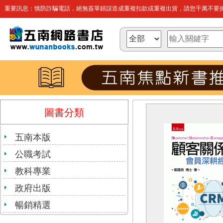
重要訊息：慎防詐騙電話，絕無簽單錯誤造成重複扣款或重複出貨，請您千萬不要操
圖書分類
五南本版
公職考試
教科專業
政府出版
暢銷精選