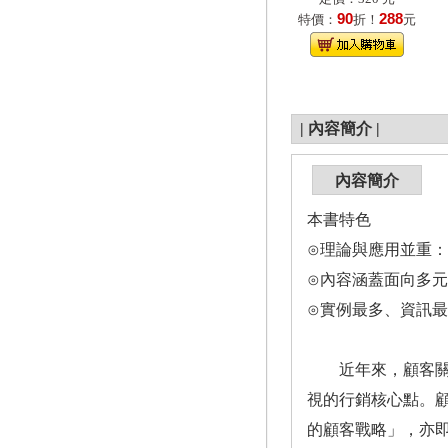
90
288
特價：
折！
元
|
內容簡介
|
內容簡介
本書特色
⊙理論與應用並重：
⊙內容涵蓋面向多
⊙實例最多、資訊
近年來，顧客關係
視的行銷核心點。
的顧客戰略」，亦