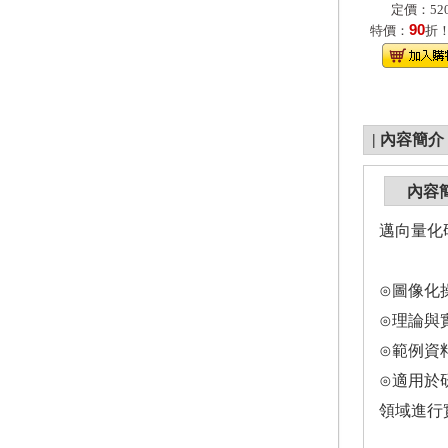
定價：520
90
特價：
折
|
內容簡介
內容
邁向量化
⊙圖像化
⊙理論與
⊙範例資
⊙適用於
領域進行