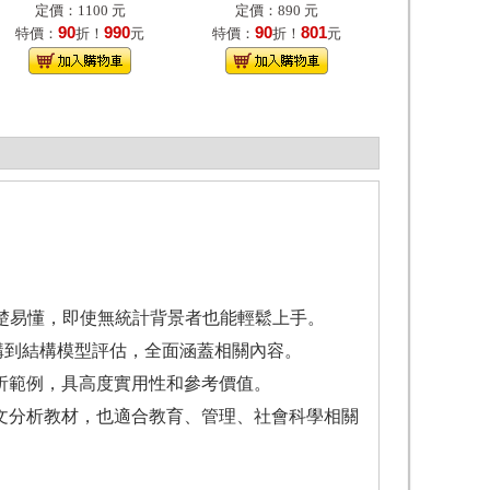
定價：1100 元
定價：890 元
90
990
90
801
特價：
折！
元
特價：
折！
元
驟清楚易懂，即使無統計背景者也能輕鬆上手。
構到結構模型評估，全面涵蓋相關內容。
析範例，具高度實用性和參考價值。
文分析教材，也適合教育、管理、社會科學相關