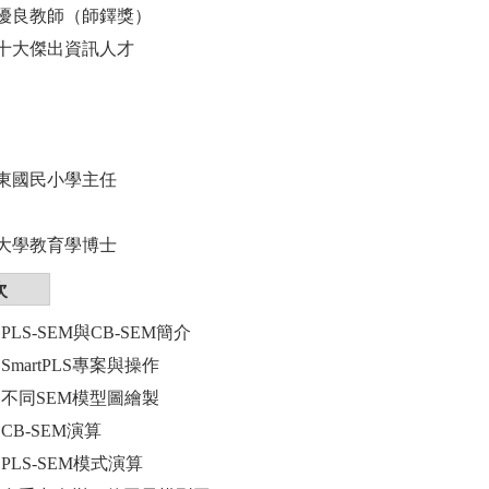
優良教師（師鐸獎）
十大傑出資訊人才
東國民小學主任
大學教育學博士
次
01 PLS-SEM與CB-SEM簡介
02 SmartPLS專案與操作
r03 不同SEM模型圖繪製
04 CB-SEM演算
05 PLS-SEM模式演算