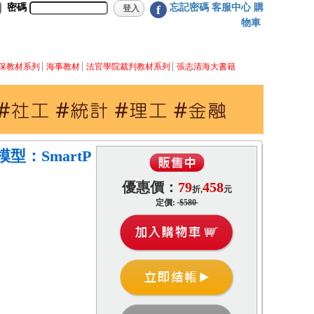
密碼
忘記密碼
客服中心
購
f
物車
保教材系列
海事教材
法官學院裁判教材系列
張志清海大書籍
：SmartP
優惠價：
79
458
折,
元
定價:
$580