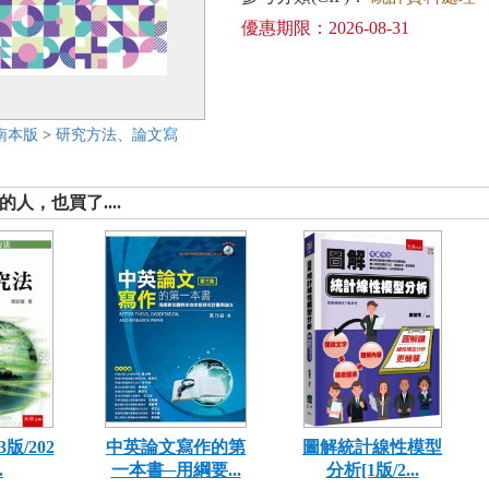
優惠期限：2026-08-31
南本版
>
研究方法、論文寫
人，也買了....
版/202
中英論文寫作的第
圖解統計線性模型
.
一本書─用綱要...
分析[1版/2...