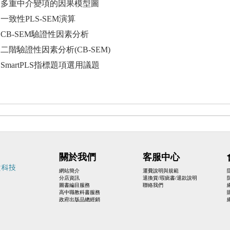
er06 多重中介變項的因果模型圖
07 一致性PLS-SEM演算
r08 CB-SEM驗證性因素分析
r09 二階驗證性因素分析(CB-SEM)
r10 SmartPLS指標題項選用議題
關於我們
客服中心
網站簡介
運費說明與規範
分店資訊
退換貨/瑕疵書/退款說明
圖書編目服務
聯絡我們
高中職教科書服務
政府出版品總經銷