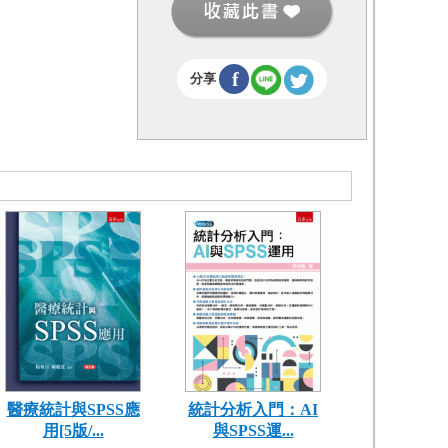
f
分享
醫療統計與SPSS應
統計分析入門：AI
用[5版/...
與SPSS運...