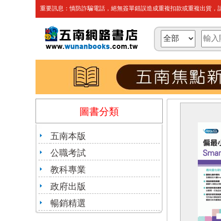
重要訊息：慎防詐騙電話，絕無簽單錯誤造成重複扣款或重複出貨，請
圖書分類
五南本版
公職考試
教科專業
政府出版
暢銷精選