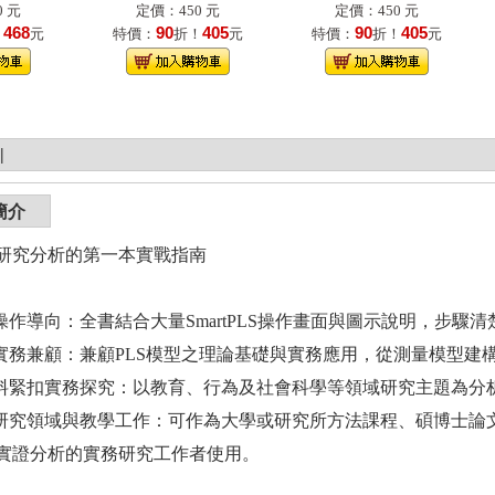
 元
定價：450 元
定價：450 元
468
90
405
90
405
！
元
特價：
折！
元
特價：
折！
元
|
簡介
研究分析的第一本實戰指南
操作導向：全書結合大量SmartPLS操作畫面與圖示說明，步
實務兼顧：兼顧PLS模型之理論基礎與實務應用，從測量模型建
料緊扣實務探究：以教育、行為及社會科學等領域研究主題為分
研究領域與教學工作：可作為大學或研究所方法課程、碩博士論
實證分析的實務研究工作者使用。