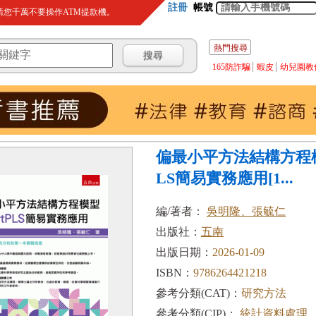
註冊
帳號
您千萬不要操作ATM提款機。
熱門搜尋
165防詐騙
蝦皮
幼兒園教
偏最小平方法結構方程模型
LS簡易實務應用[1...
編/著者：
吳明隆、張毓仁
出版社：
五南
出版日期：
2026-01-09
ISBN：
9786264421218
參考分類(CAT)：
研究方法
參考分類(CIP)：
統計資料處理