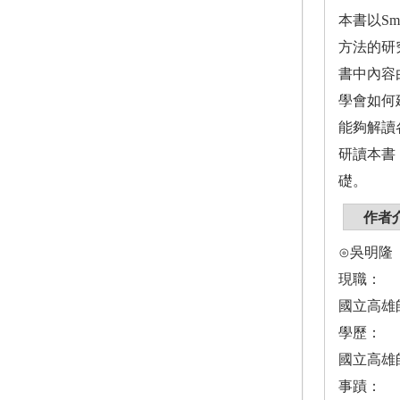
本書以S
方法的研
書中內容
學會如何
能夠解讀
研讀本書
礎。
作者
⊙吳明隆
現職：
國立高雄
學歷：
國立高雄
事蹟：