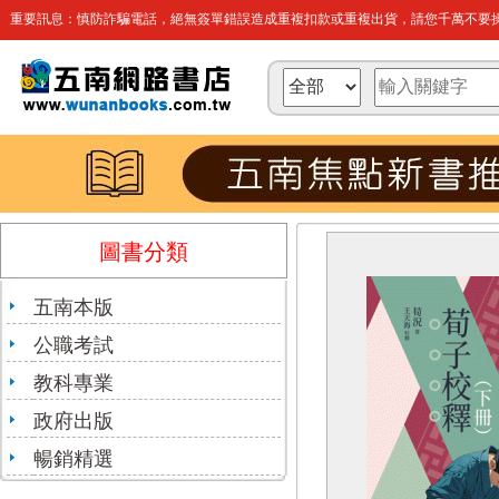
重要訊息：慎防詐騙電話，絕無簽單錯誤造成重複扣款或重複出貨，請您千萬不要操
圖書分類
五南本版
公職考試
教科專業
政府出版
暢銷精選