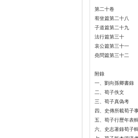
第二十卷
宥坐篇第二十八
子道篇第二十九
法行篇第三十
哀公篇第三十一
堯問篇第三十二
附錄
一、劉向孫卿書錄
二、荀子佚文
三、荀子真偽考
四、史傳所載荀子
五、荀子行歷年表
六、史志著錄荀子