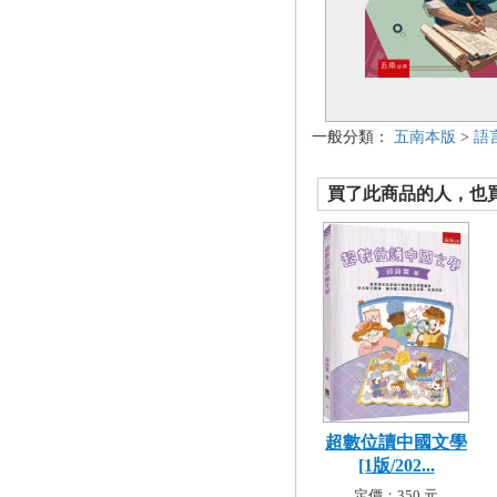
一般分類：
五南本版
>
語
買了此商品的人，也買了.
超數位讀中國文學
[1版/202...
定價：350 元