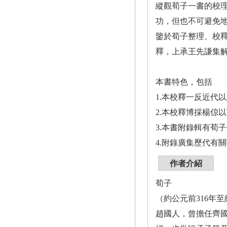
縱觀荀子一書的校
功，但也不可避免
鑒於荀子整理、校
釋，上承王先謙集
本書特色，包括
1.本校釋一反近代
2.本校釋博採楊倞
3.本書附錄輯有荀
4.附錄廣集歷代有
作者介紹
荀子
（約公元前316年
趙國人，曾擔任齊