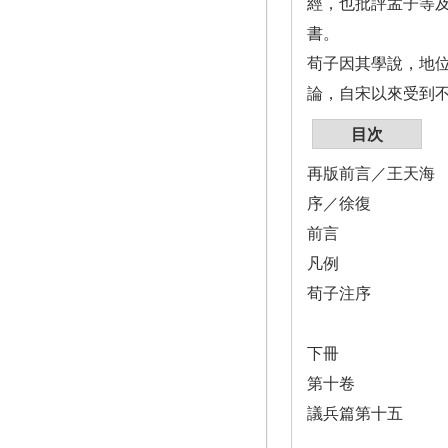
經，也批評孟子等
書。
荀子因其學說，地
論，自宋以來受到
目次
再版前言／王天海
序／徐復
前言
凡例
荀子注序
下冊
第十卷
議兵篇第十五