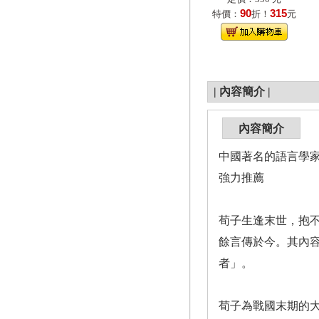
90
315
特價：
折！
元
|
內容簡介
|
內容簡介
中國著名的語言學家
強力推薦
荀子生逢末世，抱
餘言傳於今。其內
者」。
荀子為戰國末期的