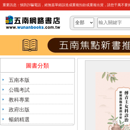
重要訊息：慎防詐騙電話，絕無簽單錯誤造成重複扣款或重複出貨，請您千萬不要操
圖書分類
五南本版
公職考試
教科專業
政府出版
暢銷精選