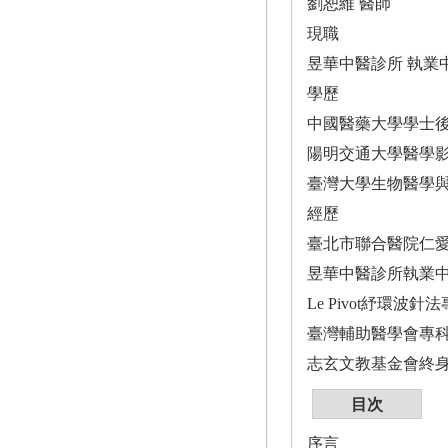
劉恕維 醫師
現職
昱華中醫診所 執業
學歷
中國醫藥大學學士
陽明交通大學醫學
臺灣大學生物醫學
經歷
臺北市聯合醫院仁
昱華中醫診所執業
Le Pivot紓環波針
臺灣輔助醫學會專
志玄文教基金會終
目次
序言