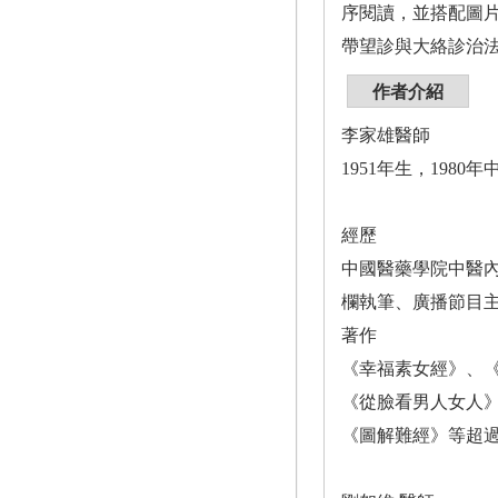
序閱讀，並搭配圖
帶望診與大絡診治
作者介紹
李家雄醫師
1951年生，19
經歷
中國醫藥學院中醫
欄執筆、廣播節目
著作
《幸福素女經》、《
《從臉看男人女人
《圖解難經》等超