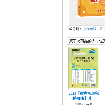
一般分類：
公職考試
>
四
買了此商品的人，也買了.
2025【循序漸進完
勝攻略】升...
定價：180 元