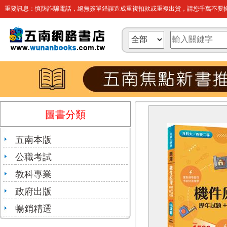
重要訊息：慎防詐騙電話，絕無簽單錯誤造成重複扣款或重複出貨，請您千萬不要操
圖書分類
五南本版
公職考試
教科專業
政府出版
暢銷精選