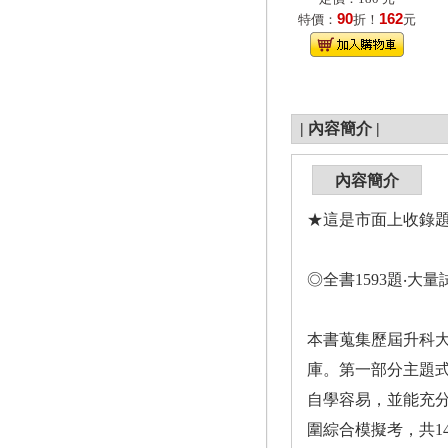
90
162
特價：
折！
元
|
內容簡介
|
內容簡介
★這是市面上收錄
◎全書1593題‧大
本書蒐集歷屆升科
庫。第一部分主題式
自學容易，並能充
圍綜合模擬考，共1