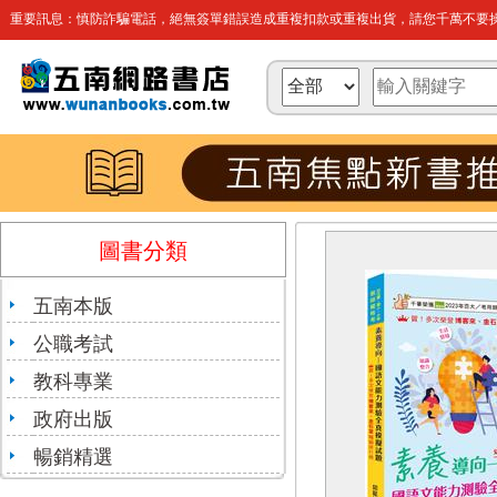
重要訊息：慎防詐騙電話，絕無簽單錯誤造成重複扣款或重複出貨，請您千萬不要操
圖書分類
五南本版
公職考試
教科專業
政府出版
暢銷精選