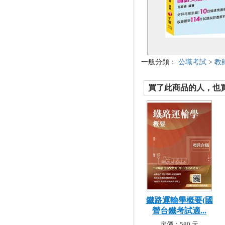
一般分類：
公職考試
>
教
買了此商品的人，也買了.
鐵路運輸學概要(國
營台鐵考試適...
定價：580 元