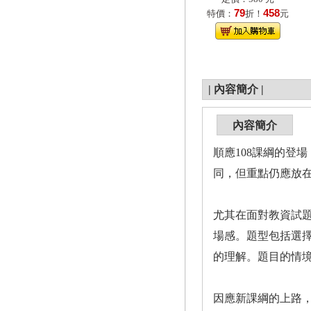
79
458
特價：
折！
元
|
內容簡介
|
內容簡介
順應108課綱的登
同，但重點仍應放在
尤其在面對教資試題
場感。題型包括選
的理解。題目的情
因應新課綱的上路