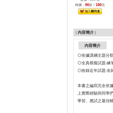
90
180
特價：
折！
元
|
內容簡介
|
內容簡介
◎依據課綱主題分類
◎全真模擬試題‧練
◎收錄近年試題‧名
本書之編寫完全依據
上實際經驗與同學
學習、應試之最佳