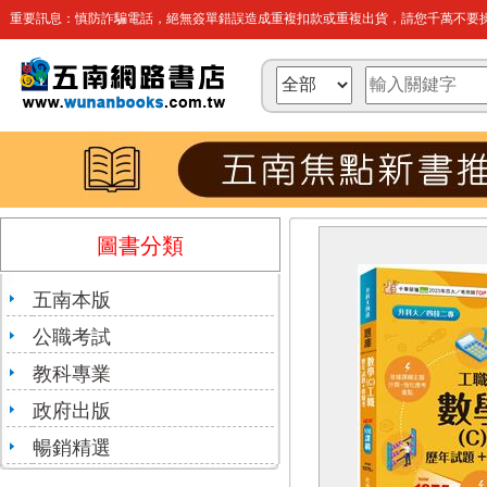
重要訊息：慎防詐騙電話，絕無簽單錯誤造成重複扣款或重複出貨，請您千萬不要操
圖書分類
五南本版
公職考試
教科專業
政府出版
暢銷精選