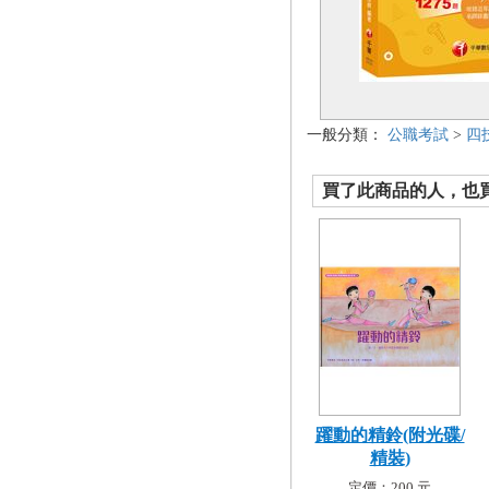
一般分類：
公職考試
>
四
買了此商品的人，也買了.
躍動的精鈴(附光碟/
精裝)
定價：200 元