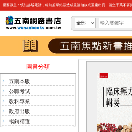
重要訊息：慎防詐騙電話，絕無簽單錯誤造成重複扣款或重複出貨，請您千萬不要操
圖書分類
五南本版
公職考試
教科專業
政府出版
暢銷精選