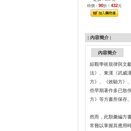
90
432
特價：
折！
元
|
內容簡介
|
內容簡介
綜觀學術規律與文
法》、東漢《武威
方》、《效驗方》
些早期著作多已散
方》等方書所保存
然而，此類彙編方
常難以掌握其應用