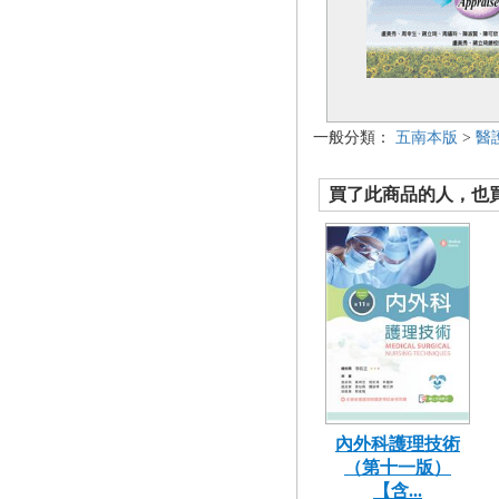
一般分類：
五南本版
>
醫
買了此商品的人，也買了.
內外科護理技術
（第十一版）
【含...