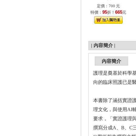
定價：700 元
95
665
特價：
折！
元
|
內容簡介
|
內容簡介
護理是奠基於科學
向的臨床照護已是
本書除了涵括實證
理文化，與使用AI
要求，「實證護理與
撰寫分成A、B、C