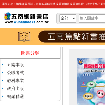
重要訊息：慎防詐騙電話，絕無簽單錯誤造成重複扣款或重複出貨，請您千萬不要操
圖書分類
五南本版
公職考試
教科專業
政府出版
暢銷精選