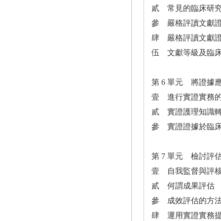
貳 常見的臨床研
參 嚴格評讀文獻證
肆 嚴格評讀文獻
伍 文獻等級及臨
第 6 單元 將證
壹 進行實證實務
貳 實證護理知識
參 實證證據於臨
第 7 單元 檢討評
壹 自我監督與評
貳 何謂成果評估
參 成效評估的方
肆 運用實證實務