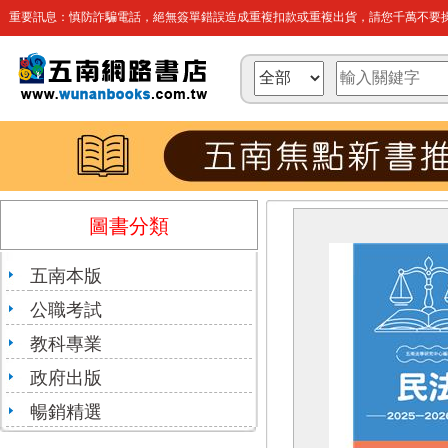
重要訊息：慎防詐騙電話，絕無簽單錯誤造成重複扣款或重複出貨，請您千萬不要操
圖書分類
五南本版
公職考試
教科專業
政府出版
暢銷精選