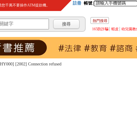
註冊
帳號
您千萬不要操作ATM提款機。
熱門搜尋
165防詐騙
蝦皮
幼兒園教
000] [2002] Connection refused