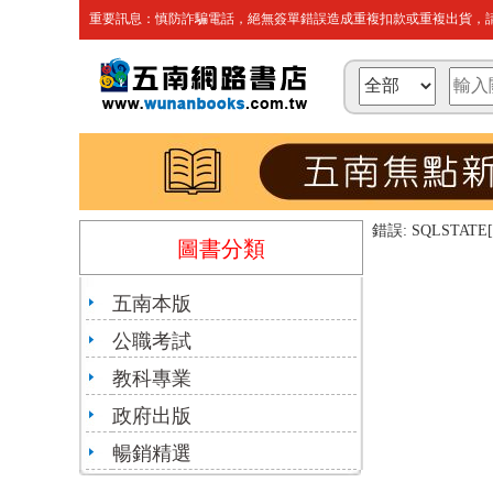
重要訊息：慎防詐騙電話，絕無簽單錯誤造成重複扣款或重複出貨，請
錯誤: SQLSTATE[HY
圖書分類
五南本版
公職考試
教科專業
政府出版
暢銷精選