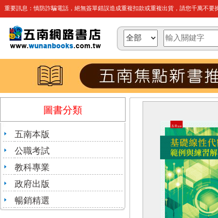
重要訊息：慎防詐騙電話，絕無簽單錯誤造成重複扣款或重複出貨，請您千萬不要操
圖書分類
五南本版
公職考試
教科專業
政府出版
暢銷精選