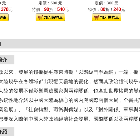
 元
定價：600 元
定價：300 元
378
90
540
80
240
！
元
特價：
折！
元
特價：
折！
元
|
簡介
政以來，發展的鐘擺從毛澤東時期「以階級鬥爭為綱」一端，擺
大陸幾乎在各領域都出現翻天覆地的變化，然而其政治體制幾乎
大陸的發展不僅影響周邊國家與兩岸關係，也牽動世界格局的變
系統性地介紹以中國大陸為核心的國內與國際兩個大局，全書共
業發展」、「社會轉型、環衛與傳媒」以及「對外關係、軍事與
想要深入瞭解中國大陸政治經濟社會發展、國際關係以及兩岸關
介紹