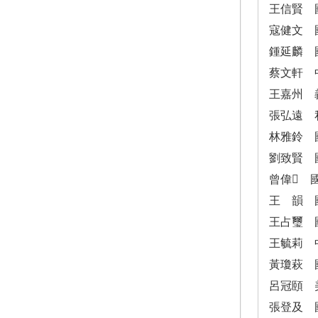
王信賢 
寇健文 
鍾延麟 
蔡文軒 
王嘉州 
張弘遠 
林雅鈴 
劉致賢 
曾偉 
王 韻 
王占璽 
王毓莉 
黃瓊萩 
呂冠頤 美國
張登及 