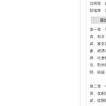
沈明室 
郭瑞華 
目
第一章 
壹、前言
貳、黨史
參、經濟
肆、社會
伍、對外
陸、結論
第二章 
壹、從創黨
貳、從開國