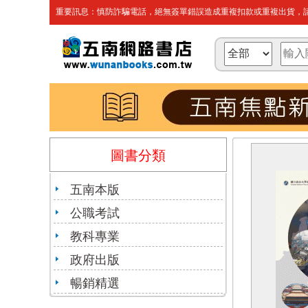
重要訊息：慎防詐騙電話，絕無簽單錯誤造成重複扣款或重複出貨，請
圖書分類
五南本版
公職考試
教科專業
政府出版
暢銷精選