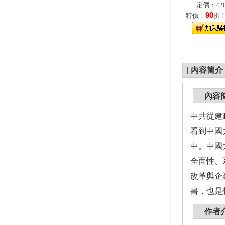
定價：420
90
特價：
折
|
內容簡介
內容
中共從建
看到中國
中。中國
全面性、
改革與企
書，也是
作者