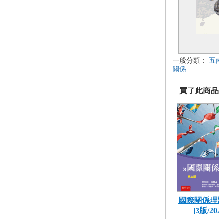
一般分類：
五
關係
買了此商品的
國際關係理
[3版/202