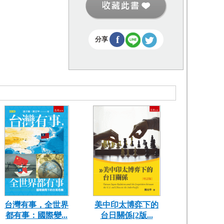
f
分享
台灣有事，全世界
美中印太博弈下的
都有事：國際變...
台日關係[2版...