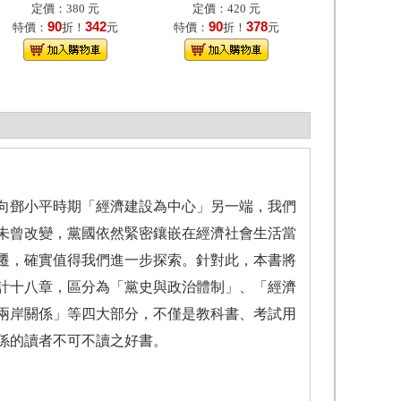
定價：380 元
定價：420 元
90
342
90
378
特價：
折！
元
特價：
折！
元
向鄧小平時期「經濟建設為中心」另一端，我們
未曾改變，黨國依然緊密鑲嵌在經濟社會生活當
遷，確實值得我們進一步探索。針對此，本書將
計十八章，區分為「黨史與政治體制」、「經濟
兩岸關係」等四大部分，不僅是教科書、考試用
係的讀者不可不讀之好書。