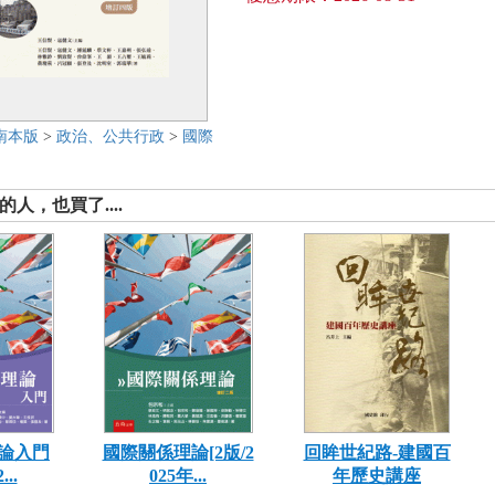
南本版
>
政治、公共行政
>
國際
人，也買了....
論入門
國際關係理論[2版/2
回眸世紀路-建國百
...
025年...
年歷史講座