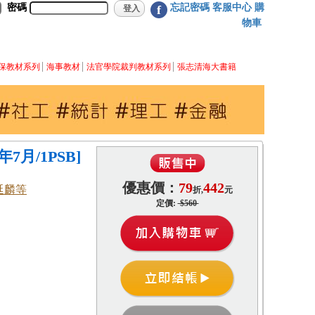
密碼
忘記密碼
客服中心
購
f
物車
保教材系列
海事教材
法官學院裁判教材系列
張志清海大書籍
7月/1PSB]
優惠價：
79
442
延麟等
折,
元
定價:
$560