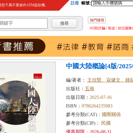
註冊
帳號
您千萬不要操作ATM提款機。
熱門搜尋
165防詐騙
蝦皮
幼兒園教
中國大陸概論[4版/2025年
編/著者：
王信賢、寇健文、鍾
出版社：
五南
出版日期：
2025-07-16
ISBN：
9786264235983
參考分類(CAT)：
國際關係
參考分類(CIP)：
民國
優惠期限：2026-08-31