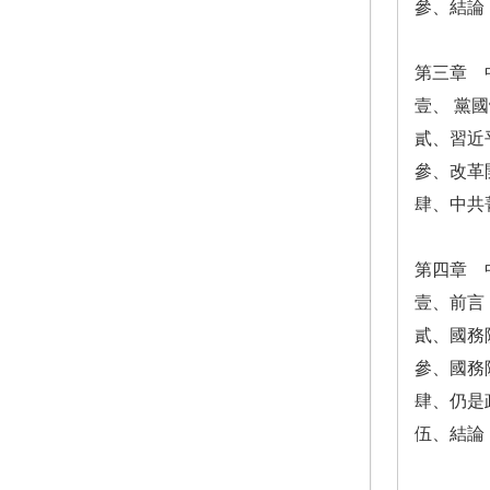
參、結論
第三章 
壹、 黨
貳、習近
參、改革
肆、中共
第四章 
壹、前言
貳、國務
參、國務
肆、仍是
伍、結論