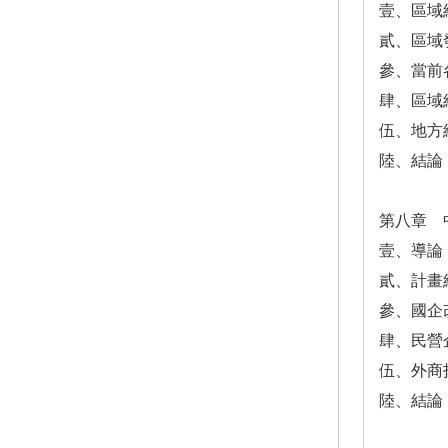
壹、區域
貳、區域
參、當前
肆、區域
伍、地方
陸、結論
第八章 
壹、導論
貳、計畫
參、國企
肆、民營
伍、外商
陸、結論