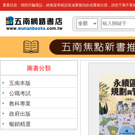
重要訊息：慎防詐騙電話，絕無簽單錯誤造成重複扣款或重複出貨，請您千萬不要操
圖書分類
五南本版
公職考試
教科專業
政府出版
暢銷精選