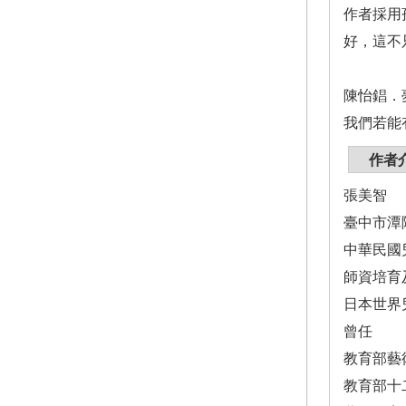
作者採用
好，這不
陳怡錩．
我們若能
作者
張美智
臺中市潭
中華民國
師資培育
日本世界
曾任
教育部藝
教育部十