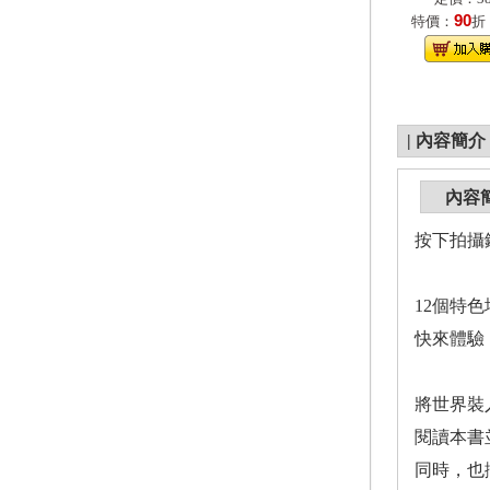
90
特價：
折
|
內容簡介
內容
按下拍攝
12個特
快來體驗
將世界裝
閱讀本書
同時，也