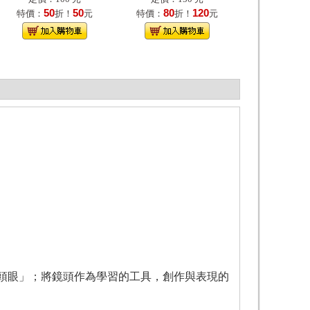
50
50
80
120
特價：
折！
元
特價：
折！
元
頭眼」；將鏡頭作為學習的工具，創作與表現的