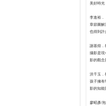
美好時光
李進裕．
章節圖解
也得到許
謝基煌．
攝影是現
影的觀念
洪千玉．
孩子擁有
影的知能
廖昭彥/