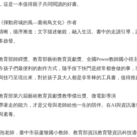
，這是一本值得親子共同閱讀的好書。
《揮動府城的風—臺南鳥文化》作者
清晰，循序漸進；文字描述敏銳，融入生活。書中的走讀引導，
多啟發。
教育部師鐸獎、教育部藝術教育貢獻獎、全國Power教師國小得
今孩子們最便利的創作方式，隨手按下快門是經常都會做的事，
與技巧呈現出來，對於孩子及大人都是非常棒的工具書，值得推
教育部第六屆藝術教育貢獻獎教學傑出獎、微電影導演
帶著走的能力，才是父母與老師給他一生的陪伴。在AI與資訊
與素養。
泡泡老師．臺中市葫蘆墩國小教師、教育部資訊教育暨資訊科技