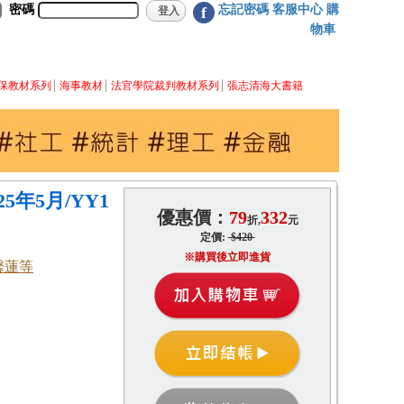
密碼
忘記密碼
客服中心
購
f
物車
保教材系列
海事教材
法官學院裁判教材系列
張志清海大書籍
5年5月/YY1
優惠價：
79
332
折,
元
定價:
$420
※購買後立即進貨
馨蓮等