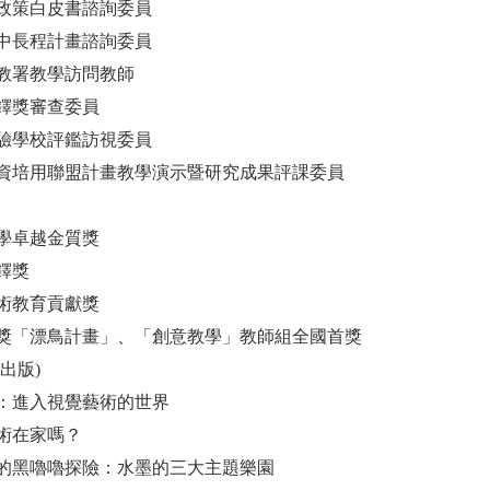
政策白皮書諮詢委員
中長程計畫諮詢委員
教署教學訪問教師
鐸獎審查委員
驗學校評鑑訪視委員
資培用聯盟計畫教學演示暨研究成果評課委員
學卓越金質獎
鐸獎
術教育貢獻獎
獎「漂鳥計畫」、「創意教學」教師組全國首獎
出版)
：進入視覺藝術的世界
術在家嗎？
的黑嚕嚕探險：水墨的三大主題樂園