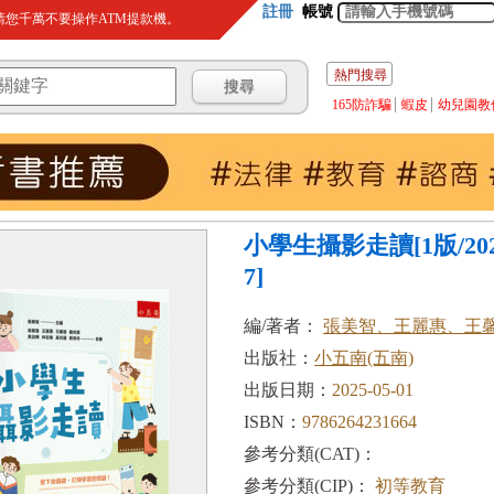
註冊
帳號
您千萬不要操作ATM提款機。
熱門搜尋
165防詐騙
蝦皮
幼兒園教
小學生攝影走讀[1版/202
7]
編/著者：
張美智、王麗惠、王
出版社：
小五南(五南)
出版日期：
2025-05-01
ISBN：
9786264231664
參考分類(CAT)：
參考分類(CIP)：
初等教育