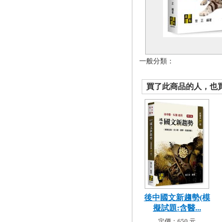
一般分類：
買了此商品的人，也買了.
後中國文新趨勢(模
擬試題:含醫...
定價：650 元