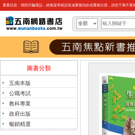
重要訊息：慎防詐騙電話，絕無簽單錯誤造成重複扣款或重複出貨，請您千萬不要操
圖書分類
五南本版
公職考試
教科專業
政府出版
暢銷精選