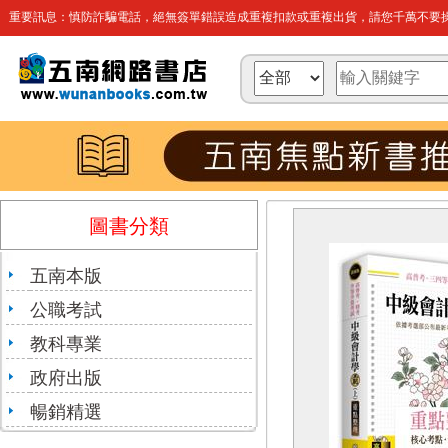
重要訊息：慎防詐騙電話，絕無簽單錯誤造成重複扣款或重複出貨，請您千萬不要操
圖書分類
五南本版
公職考試
教科專業
政府出版
暢銷精選