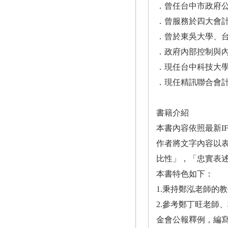
．曾任台中市政府
．曾服務於四大會
．曾於東吳大學、
．政府內部控制與
．現任台中科技大
．現任精訊聯合會
書籍介紹
本書內容依照最新I
作者將文字內容以
比性」，「忠實表
本書特色如下：
1.秉持鄭泓老師的
2.參考鄭丁旺老師
金會公報釋例，編