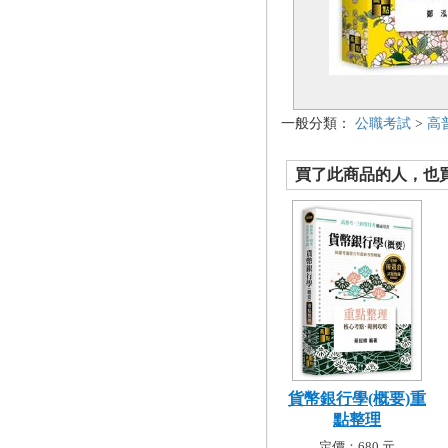
一般分類：
公職考試
>
高
買了此商品的人，也買了.
貨幣銀行學(概要)重
點整理
定價：680 元