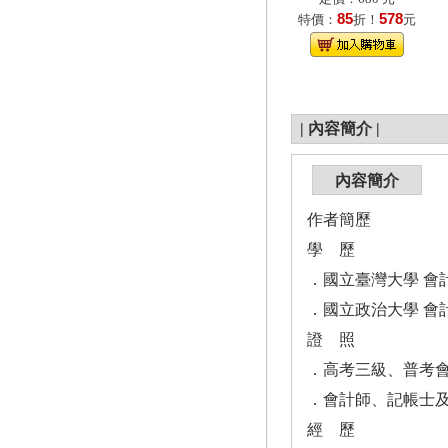
85
578
特價：
折！
元
|
內容簡介
|
內容簡介
作者簡歷
學 歷
．國立臺灣大學 會
．國立政治大學 會
證 照
．高考三級、普考
．會計師、記帳士
經 歷