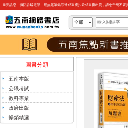
重要訊息：慎防詐騙電話，絕無簽單錯誤造成重複扣款或重複出貨，請您千萬不要操
圖書分類
五南本版
公職考試
教科專業
政府出版
暢銷精選