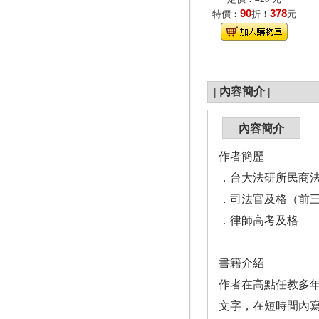
90
378
特價：
折！
元
|
內容簡介
|
內容簡介
作者簡歷
．台大法研所民商
．司法官及格（前
．律師高考及格
書籍介紹
作者在高點任教多
文字，在短時間內