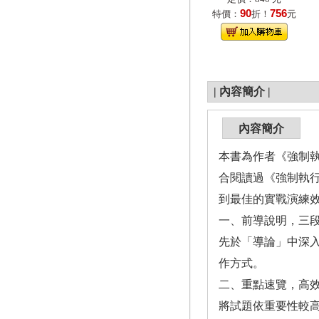
90
756
特價：
折！
元
|
內容簡介
|
內容簡介
本書為作者《強制
合閱讀過《強制執
到最佳的實戰演練
一、前導說明，三
先於「導論」中深
作方式。
二、重點速覽，高
將試題依重要性較高