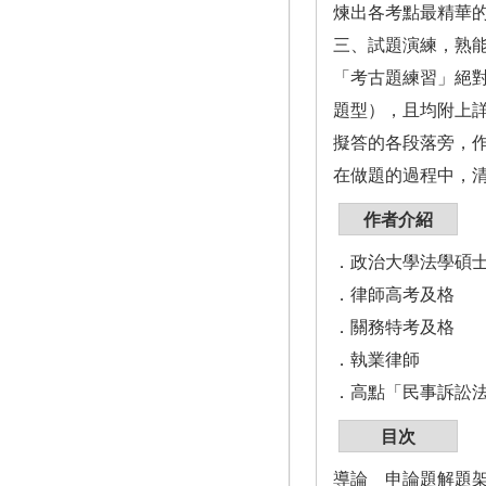
煉出各考點最精華
三、試題演練，熟
「考古題練習」絕
題型），且均附上
擬答的各段落旁，
在做題的過程中，
作者介紹
．政治大學法學碩
．律師高考及格
．關務特考及格
．執業律師
．高點「民事訴訟
目次
導論 申論題解題