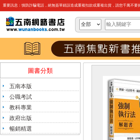
重要訊息：慎防詐騙電話，絕無簽單錯誤造成重複扣款或重複出貨，請您千萬不要操
圖書分類
五南本版
公職考試
教科專業
政府出版
暢銷精選