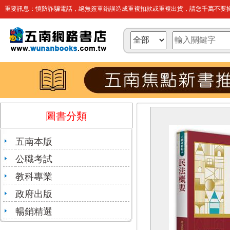
重要訊息：慎防詐騙電話，絕無簽單錯誤造成重複扣款或重複出貨，請您千萬不要操
圖書分類
五南本版
公職考試
教科專業
政府出版
暢銷精選