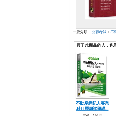
一般分類：
公職考試
>
不
買了此商品的人，也買了.
不動產經紀人專業
科目歷屆試題詳...
定價：720 元