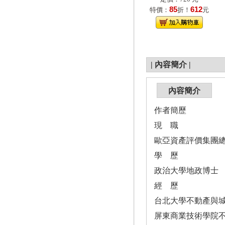
85
612
特價：
折！
元
|
內容簡介
|
內容簡介
作者簡歷
現 職
歐亞資產評價集團
學 歷
政治大學地政博士
經 歷
台北大學不動產與
屏東商業技術學院