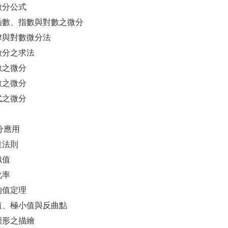
本微分公式
角函數、指數與對數之微分
鎖律與對數微分法
階微分之求法
函數之微分
函數之微分
數式之微分
分應用
必達法則
似值
化率
分均值定理
大值、極小值與反曲點
數圖形之描繪