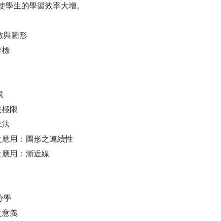
使學生的學習效率大增。
數與圖形
坐標
限
麼是極限
求法
限之應用：圖形之連續性
限之應用：漸近線
分學
分之意義