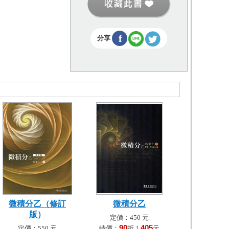
f
分享
微積分乙（修訂
微積分乙
版）
定價：450 元
90
405
定價：550 元
特價：
折！
元