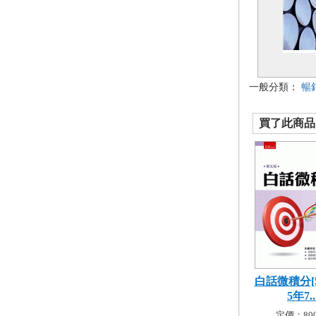
一般分類：
暢
買了此商品的
白話微積分[5
5年7..
定價：800