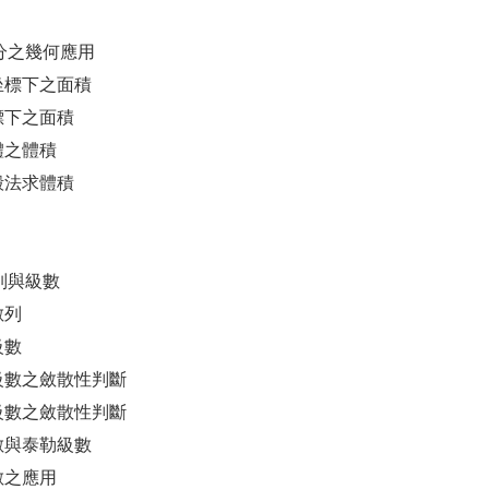
積分之幾何應用
角坐標下之面積
坐標下之面積
轉體之體積
圓殼法求體積
列與級數
數列
級數
項級數之斂散性判斷
錯級數之斂散性判斷
級數與泰勒級數
級數之應用