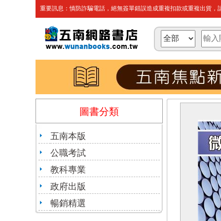
重要訊息：慎防詐騙電話，絕無簽單錯誤造成重複扣款或重複出貨，請
圖書分類
五南本版
公職考試
教科專業
政府出版
暢銷精選