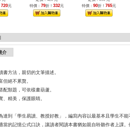
720
79
332
90
765
！
元
特價：
折！
元
特價：
折！
元
|
簡介
鬆的讀書方法，親切的文筆描述。
豐富但絕不累贅。
題皆搭配類題，可依樣畫葫蘆。
排紮實、精美，保護眼睛。
為達到「學生易讀、教授好教」，編寫內容以最基本且學生不能
適當的記憶公式口訣，讓讀者閱讀本書猶如親自聆聽作者上課。