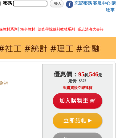
密碼
忘記密碼
客服中心
購
f
物車
保教材系列
海事教材
法官學院裁判教材系列
張志清海大書籍
優惠價：
95
546
折,
元
定價:
$575
金福
※購買後立即進貨