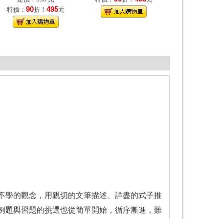
90
495
特價：
折！
元
不學的觀念，用親切的文筆描述、詳盡的式子推
例題與習題的挑選也從簡單開始，循序漸進，難