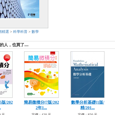
銷精選
>
科學科普
>
數學
人，也買了....
版/202
簡易微積分[7版/202
數學分析基礎[1版/
.
2年1...
精/201...
 元
定價：420 元
定價：850 元