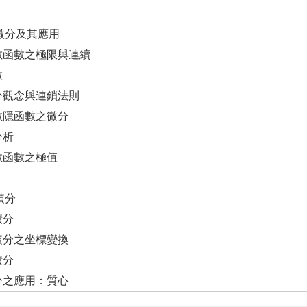
偏微分及其應用
變數函數之極限與連續
數
微分觀念與連鎖法則
變數隱函數之微分
分析
變數函數之極值
積分
積分
重積分之坐標變換
積分
積分之應用：質心