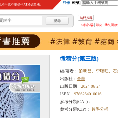
註冊
帳號
您千萬不要操作ATM提款機。
熱門搜尋
165防詐騙
蝦皮
幼兒園教
微積分(第三版)
編/著者：
劉明昌、李聯旺、石
出版社：
全華
出版日期：
2024-06-24
ISBN：
9786264010016
參考分類(CAT)：
參考分類(CIP)：
數學分析