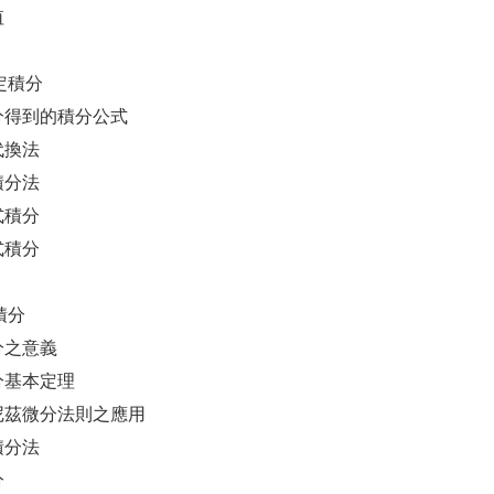
值
定積分
微分得到的積分公式
數代換法
部積分法
理式積分
理式積分
積分
積分之意義
積分基本定理
不尼茲微分法則之應用
似積分法
分