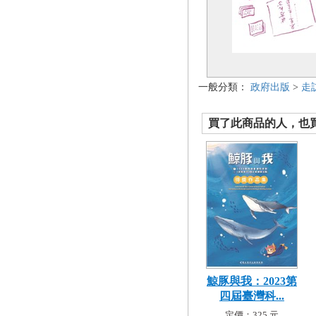
一般分類：
政府出版
>
走
買了此商品的人，也買了.
鯨豚與我：2023第
四屆臺灣科...
定價：325 元