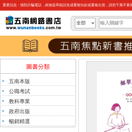
重要訊息：慎防詐騙電話，絕無簽單錯誤造成重複扣款或重複出貨，請您千萬不要操
圖書分類
五南本版
公職考試
教科專業
政府出版
暢銷精選