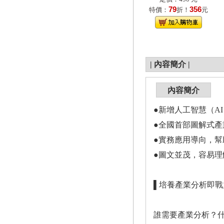
79
356
特價：
折！
元
|
內容簡介
|
內容簡介
●新增人工智慧（A
●全國首部圖解式
●實務應用導向，
●圖文並茂，容易理
▌培養產業分析即戰
誰需要產業分析？