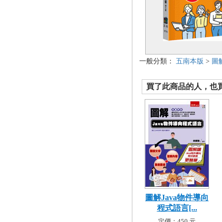
一般分類：
五南本版
>
圖
買了此商品的人，也買了.
圖解Java物件導向
程式語言[...
定價：450 元