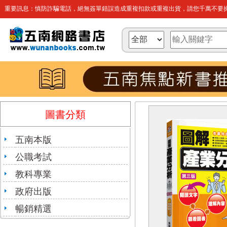
重要訊息：慎防詐騙電話，絕無簽單錯誤造成重複扣款或重複出貨，請您千萬不要操
圖書分類
五南本版
公職考試
教科專業
政府出版
暢銷精選