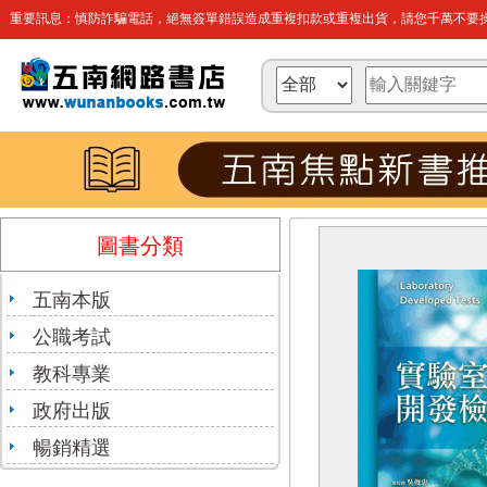
重要訊息：慎防詐騙電話，絕無簽單錯誤造成重複扣款或重複出貨，請您千萬不要操
圖書分類
五南本版
公職考試
教科專業
政府出版
暢銷精選