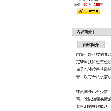
90
180
特價：
折！
元
|
內容簡介
|
內容簡介
由於生醫科技的進步
定醫療技術檢查檢
保署也陸續將基因
善，以符合法規需
雖然國外已有少數
寫。除以淺顯易懂
發檢測的整體概念