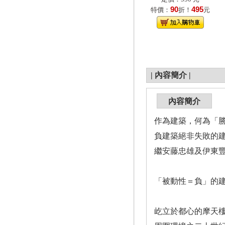
90
495
特價：
折！
元
|
內容簡介
|
內容簡介
作為建築，何為「
負建築絕非失敗的
繼安藤忠雄及伊東
「被動性＝負」的
屹立於都心的摩天