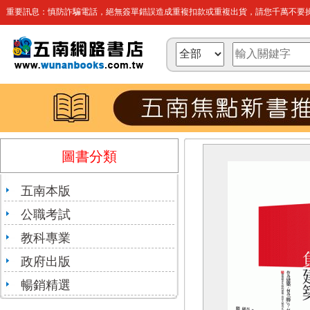
重要訊息：慎防詐騙電話，絕無簽單錯誤造成重複扣款或重複出貨，請您千萬不要操
圖書分類
五南本版
公職考試
教科專業
政府出版
暢銷精選