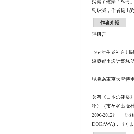
揭露了建築「私有
到破滅，作者提出
作者介紹
隈研吾
1954年生於神奈
建築都市設計事務
現職為東京大學特
著有《日本の建築》
論》（市ケ谷出版社
2006-2012》、《
DOKAWA)，《