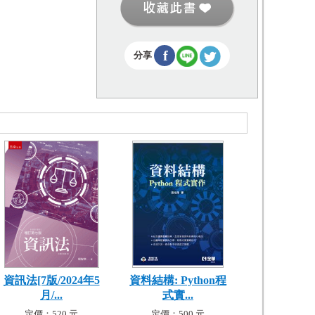
f
分享
資訊法[7版/2024年5
資料結構: Python程
月/...
式實...
定價：520 元
定價：500 元