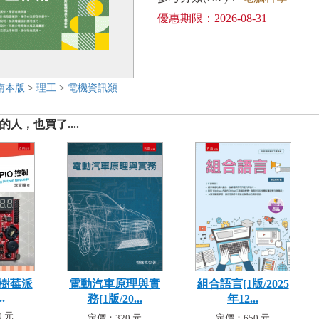
優惠期限：2026-08-31
南本版
>
理工
>
電機資訊類
人，也買了....
轉樹莓派
電動汽車原理與實
組合語言[1版/2025
.
務[1版/20...
年12...
 元
定價：320 元
定價：650 元