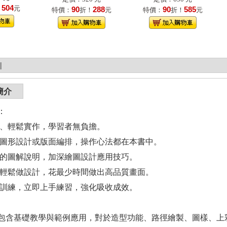
504
！
元
90
288
90
585
特價：
折！
元
特價：
折！
元
|
簡介
：
習、輕鬆實作，學習者無負擔。
造圖形設計或版面編排，操作心法都在本書中。
懂的圖解說明，加深繪圖設計應用技巧。
巧輕鬆做設計，花最少時間做出高品質畫面。
作訓練，立即上手練習，強化吸收成效。
包含基礎教學與範例應用，對於造型功能、路徑繪製、圖樣、上