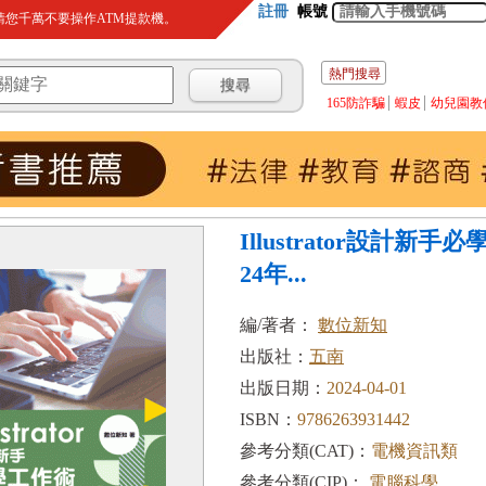
註冊
帳號
您千萬不要操作ATM提款機。
熱門搜尋
165防詐騙
蝦皮
幼兒園教
Illustrator設計新手必
24年...
編/著者：
數位新知
出版社：
五南
出版日期：
2024-04-01
ISBN：
9786263931442
參考分類(CAT)：
電機資訊類
參考分類(CIP)：
電腦科學