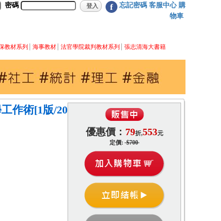
密碼
忘記密碼
客服中心
購
f
物車
保教材系列
海事教材
法官學院裁判教材系列
張志清海大書籍
學工作術[1版/20
優惠價：
79
553
折,
元
定價:
$700