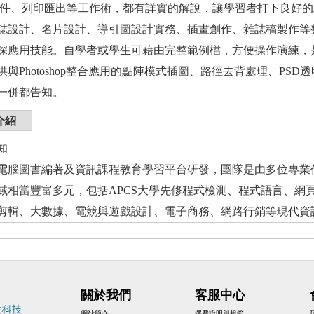
物件、列印匯出等工作術，都有詳實的解說，讓學習者打下良好
誌設計、名片設計、導引圖設計實務、插畫創作、雜誌稿製作等
深應用技能。自學者或學生可藉由完整範例檔，方便操作演練，
供與Photoshop整合應用的點陣模式插圖、路徑去背處理、P
一併都告知。
介紹
知
電腦圖書編著及資訊課程教育學習平台研發，團隊是由多位專業
域相當豐富多元，包括APCS大學先修程式檢測、程式語言、網
剪輯、大數據、電競與遊戲設計、電子商務、網路行銷等現代資
關於我們
客服中心
網站簡介
運費說明與規範