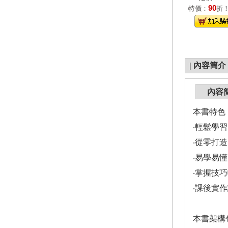
90
特價：
折
|
內容簡介
內容
本書特色
‧輕鬆學
‧從零打
‧易學易
‧掌握技
‧課後實
本書架構