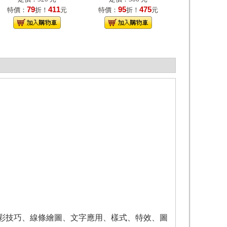
79
411
95
475
特價：
折！
元
特價：
折！
元
彩技巧、線條繪圖、文字應用、樣式、特效、圖