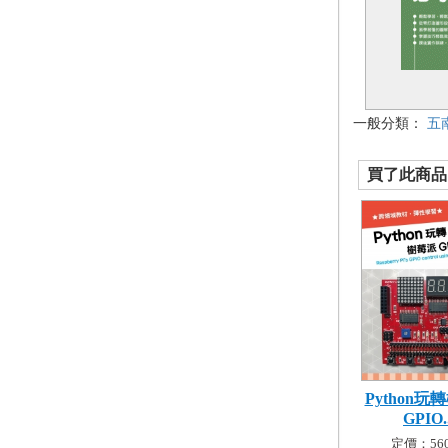
一般分類：
五
買了此商品的
Python玩
GPIO..
定價：560