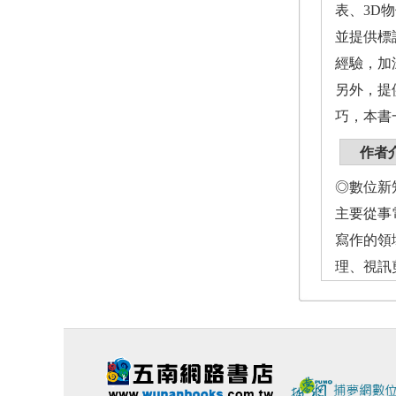
表、3D
並提供標
經驗，加
另外，提
巧，本書
作者
◎數位新
主要從事
寫作的領
理、視訊