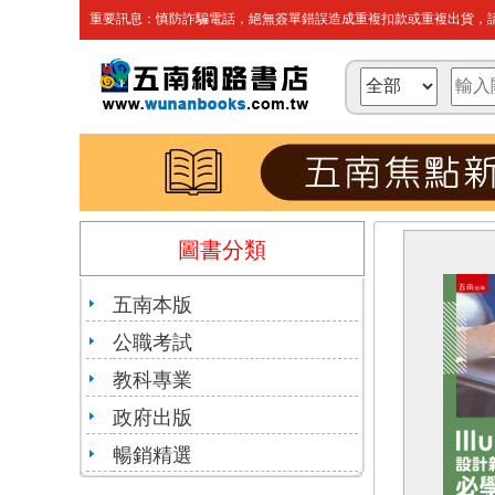
重要訊息：慎防詐騙電話，絕無簽單錯誤造成重複扣款或重複出貨，請
圖書分類
五南本版
公職考試
教科專業
政府出版
暢銷精選