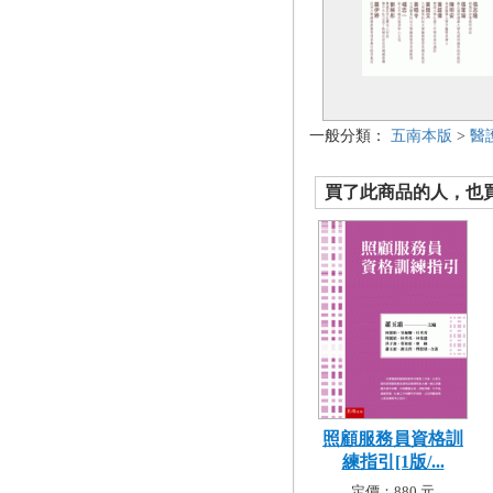
一般分類：
五南本版
>
醫
買了此商品的人，也買了.
照顧服務員資格訓
練指引[1版/...
定價：880 元