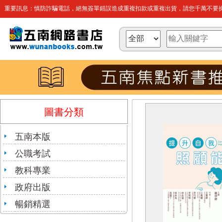
重要訊息：慎防詐騙電話，絕無簽單錯誤造成重複扣款或重複出貨，請您千萬不要操
圖書分類
五南本版
公職考試
教科專業
政府出版
暢銷精選