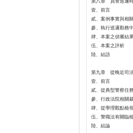
第八章 員警巡邏
壹、前言
貳、案例事實與相
參、執行巡邏勤務
肆、本案之偵審結
伍、本案之評析
陸、結語
第九章 從晚近司
壹、前言
貳、從典型警察任
參、行政法院相關
肆、從學理觀點檢
伍、警職法有關臨
陸、結論