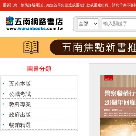
重要訊息：慎防詐騙電話，絕無簽單錯誤造成重複扣款或重複出貨，請您千萬不要操
圖書分類
五南本版
公職考試
教科專業
政府出版
暢銷精選