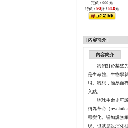
定價：900 元
90
810
特價：
折！
元
|
內容簡介
|
內容簡介
我們對於某些先進
是生命體。生物學
瑣。我想，簡易而
入點。
地球生命史可說是生
稱為革命（revo
顯變化。譬如說無細
現。也就是說演化