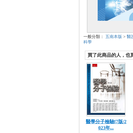
一般分類：
五南本版
>
醫
科學
買了此商品的人，也買了.
醫學分子檢驗[7版/2
023年...