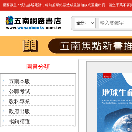
重要訊息：慎防詐騙電話，絕無簽單錯誤造成重複扣款或重複出貨，請您千萬不要操
圖書分類
五南本版
公職考試
教科專業
政府出版
暢銷精選