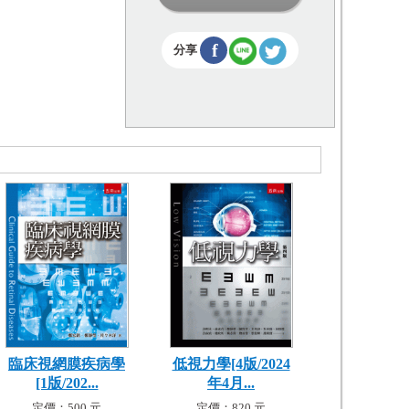
f
分享
臨床視網膜疾病學
低視力學[4版/2024
[1版/202...
年4月...
定價：500 元
定價：820 元