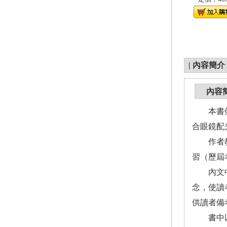
|
內容簡介
內容
本書依考
合眼鏡配
作者教學
習（歷屆
內文中以
念，使讀
供讀者備
書中以Q