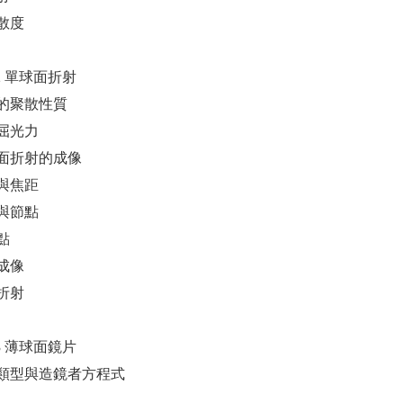
散度
 02 單球面折射
的聚散性質
屈光力
面折射的成像
與焦距
與節點
點
成像
折射
 03 薄球面鏡片
類型與造鏡者方程式