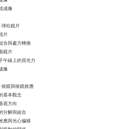
鏡成像
 06 球柱鏡片
鏡片
組合與處方轉換
面鏡片
子午線上的屈光力
成像
r 07 稜鏡與稜鏡效應
的基本觀念
基底方向
的分解與組合
效應與光心偏移