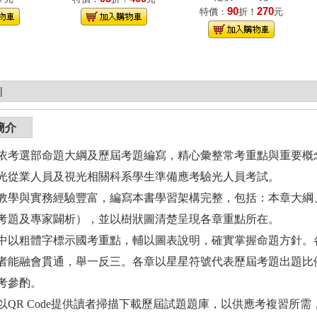
90
270
特價：
折！
元
|
簡介
選部命題大綱及歷屆考題編寫，精心彙整常考重點與重要概念
光從業人員及視光相關科系學生準備應考驗光人員考試。
與實務經驗豐富，編寫本書學習架構完整，包括：本章大綱、
考題及專家闢析），並以樹狀圖清楚呈現各章重點所在。
粗體字標示國考重點，輔以圖表說明，確實掌握命題方針。各
者能融會貫通，舉一反三。各章以星星符號代表歷屆考題出題比
考參酌。
R Code提供讀者掃描下載歷屆試題題庫，以供應考複習所需