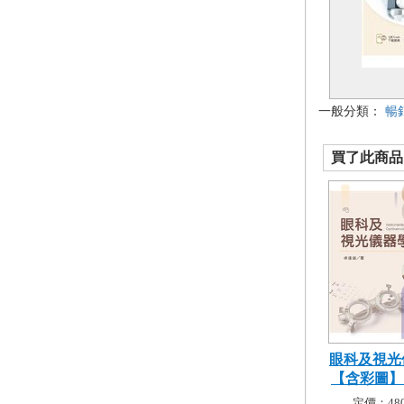
一般分類：
暢
買了此商品的
眼科及視光
【含彩圖】（
定價：480