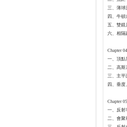
三、薄球
四、牛頓
五、雙鏡
六、相隔
Chapter
一、頂點
二、高斯
三、主平
四、垂度
Chapte
一、反射
二、會聚
三、反射