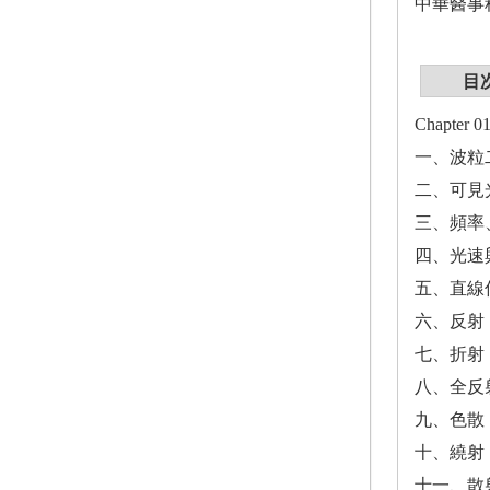
中華醫事
目
Chapte
一、波粒
二、可見
三、頻率
四、光速
五、直線
六、反射
七、折射
八、全反
九、色散
十、繞射
十一、散