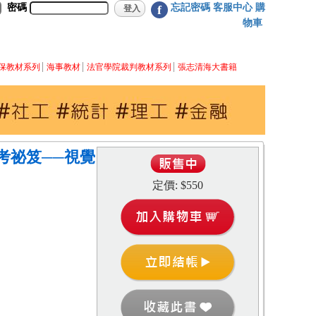
密碼
忘記密碼
客服中心
購
f
物車
保教材系列
海事教材
法官學院裁判教材系列
張志清海大書籍
應考祕笈──視覺
定價: $550