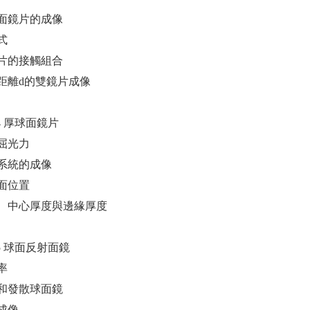
面鏡片的成像
式
片的接觸組合
距離d的雙鏡片成像
 04 厚球面鏡片
屈光力
系統的成像
面位置
、中心厚度與邊緣厚度
r 05 球面反射面鏡
率
和發散球面鏡
成像