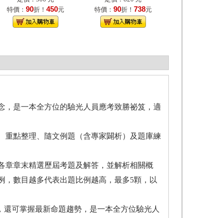
90
450
90
738
特價：
折！
元
特價：
折！
元
，是一本全方位的驗光人員應考致勝祕笈，適
重點整理、隨文例題（含專家闢析）及題庫練
章章末精選歷屆考題及解答，並解析相關概
例，數目越多代表出題比例越高，最多5顆，以
，還可掌握最新命題趨勢，是一本全方位驗光人