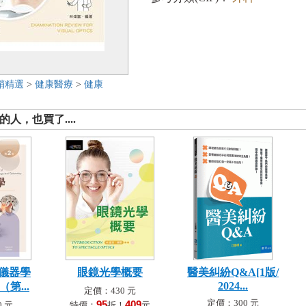
銷精選
>
健康醫療
>
健康
人，也買了....
儀器學
眼鏡光學概要
醫美糾紛Q&A[1版/
2024...
第...
定價：430 元
定價：300 元
95
409
 元
特價：
折！
元