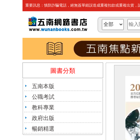
重要訊息：慎防詐騙電話，絕無簽單錯誤造成重複扣款或重複出貨，請
圖書分類
五南本版
公職考試
教科專業
政府出版
暢銷精選