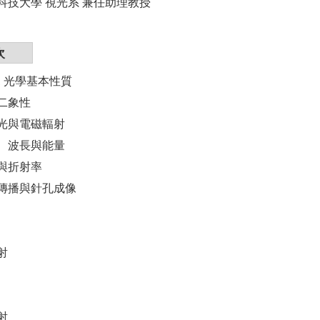
科技大學 視光系 兼任助理教授
次
r 01 光學基本性質
二象性
光與電磁輻射
、波長與能量
與折射率
傳播與針孔成像
射
射