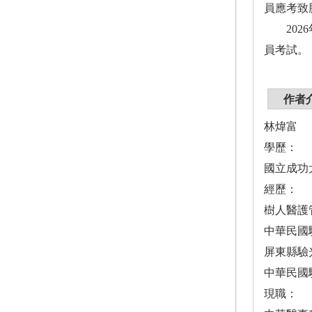
員應考致
2026
員考試。
作者
林煒富
學歷：
國立成功
經歷：
樹人醫護
中華民國
屏東縣驗
中華民國
現職：