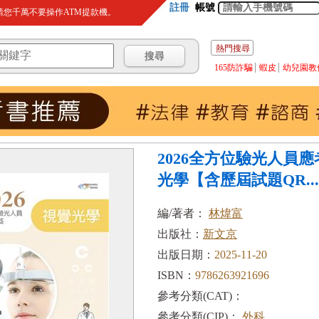
註冊
帳號
您千萬不要操作ATM提款機。
熱門搜尋
165防詐騙
蝦皮
幼兒園教
2026全方位驗光人員
光學【含歷屆試題QR...
編/著者：
林煒富
出版社：
新文京
出版日期：
2025-11-20
ISBN：
9786263921696
參考分類(CAT)：
參考分類(CIP)：
外科