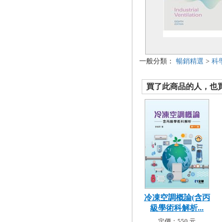
一般分類：
暢銷精選
>
科
買了此商品的人，也買了.
冷凍空調概論(含丙
級學術科解析...
定價：550 元