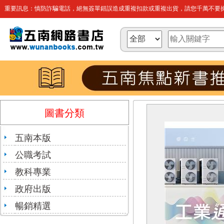
重要訊息：慎防詐騙電話，絕無簽單錯誤造成重複扣款或重複出貨，請您千萬不要操
圖書分類
五南本版
公職考試
教科專業
政府出版
暢銷精選