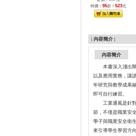
95
523
特價：
折！
元
|
內容簡介
|
內容簡介
本書深入淺出闡述
以及應用實務，讓
年研究與教學成果
即可自行練習。
工業通風是針對工
節，不僅是職業安
學子與職業安全衛
來引導學生學習方