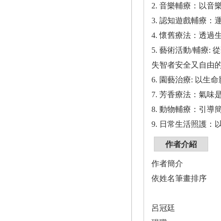
2. 音樂輔療：以
3. 認知遊戲輔療
4. 懷舊療法：透
5. 藝術活動/輔
失智者安全又自由
6. 園藝治療: 
7. 芳香療法：氣
8. 動物輔療：引
9. 日常生活照護
作者介紹
作者簡介
依姓名筆畫排序
呂冠廷