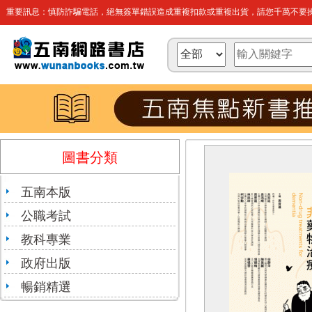
重要訊息：慎防詐騙電話，絕無簽單錯誤造成重複扣款或重複出貨，請您千萬不要操
圖書分類
五南本版
公職考試
教科專業
政府出版
暢銷精選