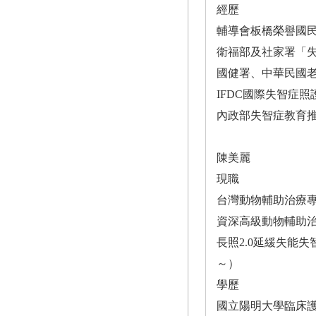
經歷
輔導會板橋榮譽國
衛福部及社家署「失
國健署、中華民國
IFDC國際失智症
內政部失智症教育
陳美麗
現職
台灣動物輔助治療專
資深高級動物輔助治
長照2.0延緩失能失
～）
學歷
國立陽明大學臨床