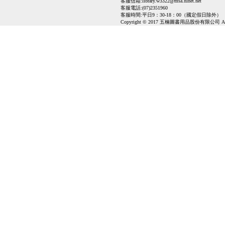
客服信箱:
library.w3322@msa.hinet.net
客服電話:(07)2351960
客服時間:平日9：30-18：00（國定假日除外）
Copyright © 2017 五楠圖書用品股份有限公司 All Ri